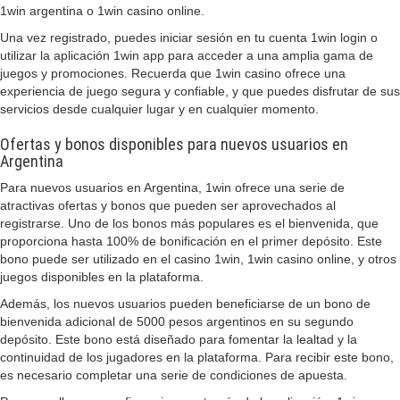
1win argentina o 1win casino online.
Una vez registrado, puedes iniciar sesión en tu cuenta 1win login o
utilizar la aplicación 1win app para acceder a una amplia gama de
juegos y promociones. Recuerda que 1win casino ofrece una
experiencia de juego segura y confiable, y que puedes disfrutar de sus
servicios desde cualquier lugar y en cualquier momento.
Ofertas y bonos disponibles para nuevos usuarios en
Argentina
Para nuevos usuarios en Argentina, 1win ofrece una serie de
atractivas ofertas y bonos que pueden ser aprovechados al
registrarse. Uno de los bonos más populares es el bienvenida, que
proporciona hasta 100% de bonificación en el primer depósito. Este
bono puede ser utilizado en el casino 1win, 1win casino online, y otros
juegos disponibles en la plataforma.
Además, los nuevos usuarios pueden beneficiarse de un bono de
bienvenida adicional de 5000 pesos argentinos en su segundo
depósito. Este bono está diseñado para fomentar la lealtad y la
continuidad de los jugadores en la plataforma. Para recibir este bono,
es necesario completar una serie de condiciones de apuesta.