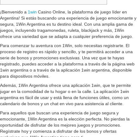
¡Bienvenido a
1win
Casino Online, la plataforma de juego líder en
Argentina! Si estás buscando una experiencia de juego emocionante y
segura, 1Win Argentina es tu destino ideal. Con una amplia gama de
juegos, incluyendo tragamonedas, ruleta, blackjack y más, 1Win
ofrece una variedad que se adapta a cualquier preferencia de juego.
Para comenzar tu aventura con 1Win, solo necesitas registrarte. El
proceso de registro es rápido y sencillo, y te permitirá acceder a una
serie de bonos y promociones exclusivas. Una vez que te hayas
registrado, puedes acceder a la plataforma a través de la página web
1win argentina o a través de la aplicación 1win argentina, disponible
para dispositivos móviles.
Además, 1Win Argentina ofrece una aplicación 1win, que te permite
jugar en la comodidad de tu hogar o en la calle. La aplicación 1win
argentina es fácil de usar y está llena de funciones útiles, como un
calendario de bonos y un chat en vivo para asistencia al cliente.
Para aquellos que buscan una experiencia de juego segura y
emocionante, 1Win Argentina es la elección perfecta. No pierdas la
oportunidad de disfrutar de los mejores juegos y promociones.
Regístrate hoy y comienza a disfrutar de los bonos y ofertas