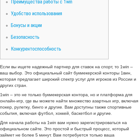
Преимущества работы с 1win
Удобство использования
Бонусы и акции
Безопасность
Конкурентоспособность
Если вы ищете надежный партнер для ставок на спорт, то 1win –
ваш выбор. Это официальный сайт букмекерской конторы 1вин,
которая предлагает широкий спектр услуг для игроков из России и
других стран.
1win – это не только букмекерская контора, но и платформа для
онлайн-игр, где вы можете найти множество азартных игр, включая
покер, рулетку, бинго и другие. Вам доступны также спортивные
события, включая футбол, хоккей, баскетбол и другие.
Для начала работы на 1win вам нужно зарегистрироваться на
официальном сайте. Это простой и быстрый процесс, который
займет не более 5 минут. Вам потребуется только ваша