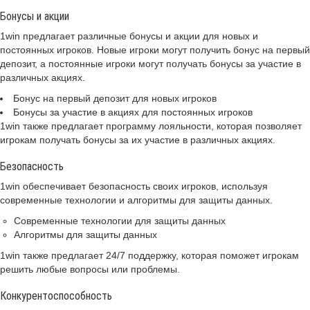
Бонусы и акции
1win предлагает различные бонусы и акции для новых и
постоянных игроков. Новые игроки могут получить бонус на первый
депозит, а постоянные игроки могут получать бонусы за участие в
различных акциях.
Бонус на первый депозит для новых игроков
Бонусы за участие в акциях для постоянных игроков
1win также предлагает программу лояльности, которая позволяет
игрокам получать бонусы за их участие в различных акциях.
Безопасность
1win обеспечивает безопасность своих игроков, используя
современные технологии и алгоритмы для защиты данных.
Современные технологии для защиты данных
Алгоритмы для защиты данных
1win также предлагает 24/7 поддержку, которая поможет игрокам
решить любые вопросы или проблемы.
Конкурентоспособность