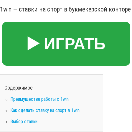
1win — ставки на спорт в букмекерской конторе
▶️ ИГРАТЬ
Содержимое
Преимущества работы с 1win
Как сделать ставку на спорт в 1win
Выбор ставки