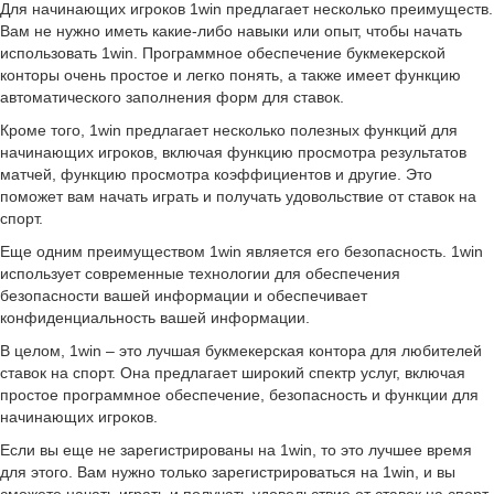
Для начинающих игроков 1win предлагает несколько преимуществ.
Вам не нужно иметь какие-либо навыки или опыт, чтобы начать
использовать 1win. Программное обеспечение букмекерской
конторы очень простое и легко понять, а также имеет функцию
автоматического заполнения форм для ставок.
Кроме того, 1win предлагает несколько полезных функций для
начинающих игроков, включая функцию просмотра результатов
матчей, функцию просмотра коэффициентов и другие. Это
поможет вам начать играть и получать удовольствие от ставок на
спорт.
Еще одним преимуществом 1win является его безопасность. 1win
использует современные технологии для обеспечения
безопасности вашей информации и обеспечивает
конфиденциальность вашей информации.
В целом, 1win – это лучшая букмекерская контора для любителей
ставок на спорт. Она предлагает широкий спектр услуг, включая
простое программное обеспечение, безопасность и функции для
начинающих игроков.
Если вы еще не зарегистрированы на 1win, то это лучшее время
для этого. Вам нужно только зарегистрироваться на 1win, и вы