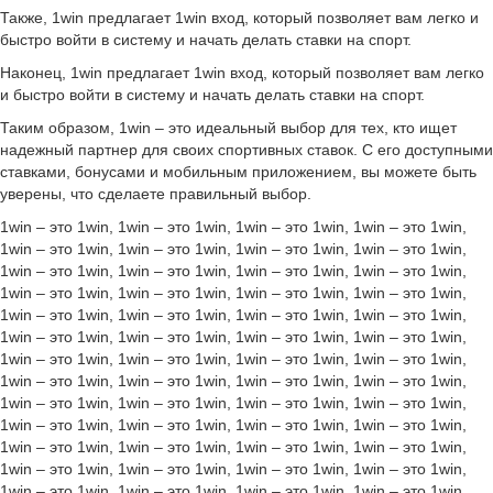
Также, 1win предлагает 1win вход, который позволяет вам легко и
быстро войти в систему и начать делать ставки на спорт.
Наконец, 1win предлагает 1win вход, который позволяет вам легко
и быстро войти в систему и начать делать ставки на спорт.
Таким образом, 1win – это идеальный выбор для тех, кто ищет
надежный партнер для своих спортивных ставок. С его доступными
ставками, бонусами и мобильным приложением, вы можете быть
уверены, что сделаете правильный выбор.
1win – это 1win, 1win – это 1win, 1win – это 1win, 1win – это 1win,
1win – это 1win, 1win – это 1win, 1win – это 1win, 1win – это 1win,
1win – это 1win, 1win – это 1win, 1win – это 1win, 1win – это 1win,
1win – это 1win, 1win – это 1win, 1win – это 1win, 1win – это 1win,
1win – это 1win, 1win – это 1win, 1win – это 1win, 1win – это 1win,
1win – это 1win, 1win – это 1win, 1win – это 1win, 1win – это 1win,
1win – это 1win, 1win – это 1win, 1win – это 1win, 1win – это 1win,
1win – это 1win, 1win – это 1win, 1win – это 1win, 1win – это 1win,
1win – это 1win, 1win – это 1win, 1win – это 1win, 1win – это 1win,
1win – это 1win, 1win – это 1win, 1win – это 1win, 1win – это 1win,
1win – это 1win, 1win – это 1win, 1win – это 1win, 1win – это 1win,
1win – это 1win, 1win – это 1win, 1win – это 1win, 1win – это 1win,
1win – это 1win, 1win – это 1win, 1win – это 1win, 1win – это 1win,