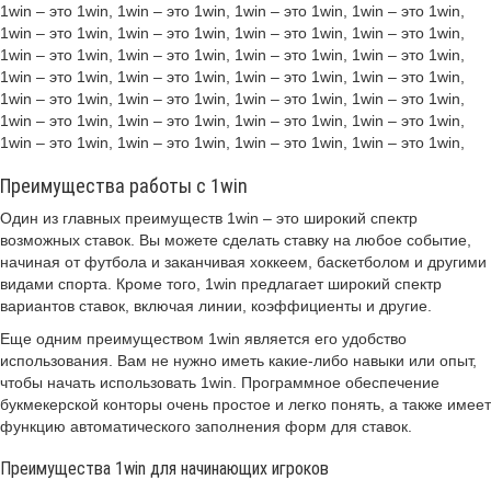
1win – это 1win, 1win – это 1win, 1win – это 1win, 1win – это 1win,
1win – это 1win, 1win – это 1win, 1win – это 1win, 1win – это 1win,
1win – это 1win, 1win – это 1win, 1win – это 1win, 1win – это 1win,
1win – это 1win, 1win – это 1win, 1win – это 1win, 1win – это 1win,
1win – это 1win, 1win – это 1win, 1win – это 1win, 1win – это 1win,
1win – это 1win, 1win – это 1win, 1win – это 1win, 1win – это 1win,
1win – это 1win, 1win – это 1win, 1win – это 1win, 1win – это 1win,
Преимущества работы с 1win
Один из главных преимуществ 1win – это широкий спектр
возможных ставок. Вы можете сделать ставку на любое событие,
начиная от футбола и заканчивая хоккеем, баскетболом и другими
видами спорта. Кроме того, 1win предлагает широкий спектр
вариантов ставок, включая линии, коэффициенты и другие.
Еще одним преимуществом 1win является его удобство
использования. Вам не нужно иметь какие-либо навыки или опыт,
чтобы начать использовать 1win. Программное обеспечение
букмекерской конторы очень простое и легко понять, а также имеет
функцию автоматического заполнения форм для ставок.
Преимущества 1win для начинающих игроков