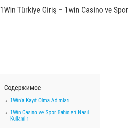
1Win Türkiye Giriş – 1win Casino ve Spor
Содержимое
1Win’a Kayıt Olma Adımları
1Win Casino ve Spor Bahisleri Nasıl
Kullanılır