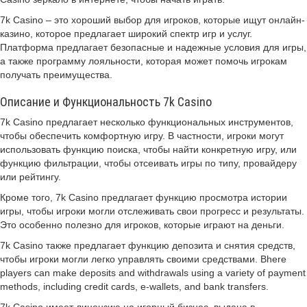
7k Casino – это хороший выбор для игроков, которые ищут онлайн-
казино, которое предлагает широкий спектр игр и услуг.
Платформа предлагает безопасные и надежные условия для игры,
а также программу лояльности, которая может помочь игрокам
получать преимущества.
Описание и Функциональность 7k Casino
7k Casino предлагает несколько функциональных инструментов,
чтобы обеспечить комфортную игру. В частности, игроки могут
использовать функцию поиска, чтобы найти конкретную игру, или
функцию фильтрации, чтобы отсеивать игры по типу, провайдеру
или рейтингу.
Кроме того, 7k Casino предлагает функцию просмотра истории
игры, чтобы игроки могли отслеживать свои прогресс и результаты.
Это особенно полезно для игроков, которые играют на деньги.
7k Casino также предлагает функцию депозита и снятия средств,
чтобы игроки могли легко управлять своими средствами. Вherе
players can make deposits and withdrawals using a variety of payment
methods, including credit cards, e-wallets, and bank transfers.