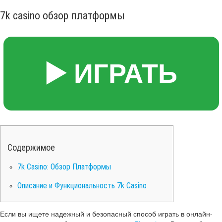
7k casino обзор платформы
▶️ ИГРАТЬ
Содержимое
7k Casino: Обзор Платформы
Описание и Функциональность 7k Casino
Если вы ищете надежный и безопасный способ играть в онлайн-