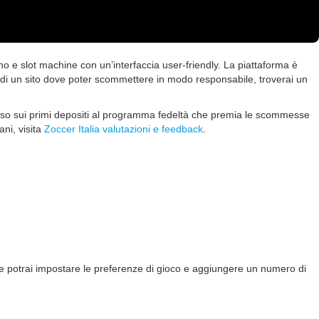
no e slot machine con un’interfaccia user‑friendly. La piattaforma è
ca di un sito dove poter scommettere in modo responsabile, troverai un
mborso sui primi depositi al programma fedeltà che premia le scommesse
ani, visita
Zoccer Italia valutazioni e feedback
.
ove potrai impostare le preferenze di gioco e aggiungere un numero di