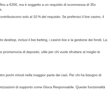
re fino a €200, ma è soggetto a un requisito di scommessa di 35x
e.
tribuiscono solo al 10 % del requisito. Se preferisci il live casino, il
esktop, inclusi il live betting, i casinò live e la gestione dei fondi. La
 e promemoria di deposito, utile per chi vuole sfruttare al meglio le
ntro pochi minuti nella maggior parte dei casi. Per chi ha bisogno di
rganizzazioni di supporto come Gioca Responsabile. Queste funzionalità