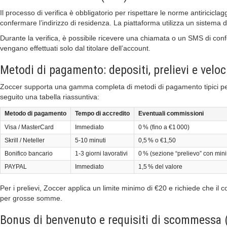
Il processo di verifica è obbligatorio per rispettare le norme antiricicla
confermare l’indirizzo di residenza. La piattaforma utilizza un sistema d
Durante la verifica, è possibile ricevere una chiamata o un SMS di confe
vengano effettuati solo dal titolare dell’account.
Metodi di pagamento: depositi, prelievi e velo
Zoccer supporta una gamma completa di metodi di pagamento tipici per il m
seguito una tabella riassuntiva:
Metodo di pagamento
Tempo di accredito
Eventuali commissioni
Visa / MasterCard
Immediato
0 % (fino a €1 000)
Skrill / Neteller
5‑10 minuti
0,5 % o €1,50
Bonifico bancario
1‑3 giorni lavorativi
0 % (sezione “prelievo” con min
PAYPAL
Immediato
1,5 % del valore
Per i prelievi, Zoccer applica un limite minimo di €20 e richiede che il co
per grosse somme.
Bonus di benvenuto e requisiti di scommessa 