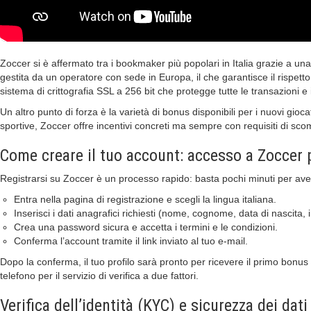
Zoccer si è affermato tra i bookmaker più popolari in Italia grazie a un
gestita da un operatore con sede in Europa, il che garantisce il rispett
sistema di crittografia SSL a 256 bit che protegge tutte le transazioni e i
Un altro punto di forza è la varietà di bonus disponibili per i nuovi g
sportive, Zoccer offre incentivi concreti ma sempre con requisiti di sco
Come creare il tuo account: accesso a Zoccer
Registrarsi su Zoccer è un processo rapido: basta pochi minuti per ave
Entra nella pagina di registrazione e scegli la lingua italiana.
Inserisci i dati anagrafici richiesti (nome, cognome, data di nascita, i
Crea una password sicura e accetta i termini e le condizioni.
Conferma l’account tramite il link inviato al tuo e‑mail.
Dopo la conferma, il tuo profilo sarà pronto per ricevere il primo bonu
telefono per il servizio di verifica a due fattori.
Verifica dell’identità (KYC) e sicurezza dei dati