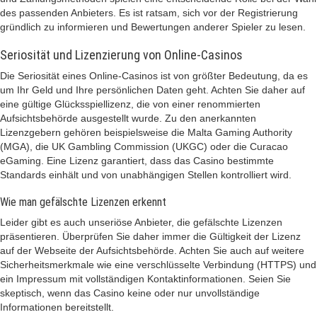
des passenden Anbieters. Es ist ratsam, sich vor der Registrierung
gründlich zu informieren und Bewertungen anderer Spieler zu lesen.
Seriosität und Lizenzierung von Online-Casinos
Die Seriosität eines Online-Casinos ist von größter Bedeutung, da es
um Ihr Geld und Ihre persönlichen Daten geht. Achten Sie daher auf
eine gültige Glücksspiellizenz, die von einer renommierten
Aufsichtsbehörde ausgestellt wurde. Zu den anerkannten
Lizenzgebern gehören beispielsweise die Malta Gaming Authority
(MGA), die UK Gambling Commission (UKGC) oder die Curacao
eGaming. Eine Lizenz garantiert, dass das Casino bestimmte
Standards einhält und von unabhängigen Stellen kontrolliert wird.
Wie man gefälschte Lizenzen erkennt
Leider gibt es auch unseriöse Anbieter, die gefälschte Lizenzen
präsentieren. Überprüfen Sie daher immer die Gültigkeit der Lizenz
auf der Webseite der Aufsichtsbehörde. Achten Sie auch auf weitere
Sicherheitsmerkmale wie eine verschlüsselte Verbindung (HTTPS) und
ein Impressum mit vollständigen Kontaktinformationen. Seien Sie
skeptisch, wenn das Casino keine oder nur unvollständige
Informationen bereitstellt.