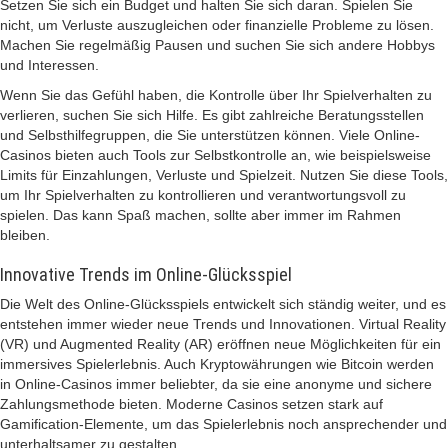
Setzen Sie sich ein Budget und halten Sie sich daran. Spielen Sie
nicht, um Verluste auszugleichen oder finanzielle Probleme zu lösen.
Machen Sie regelmäßig Pausen und suchen Sie sich andere Hobbys
und Interessen.
Wenn Sie das Gefühl haben, die Kontrolle über Ihr Spielverhalten zu
verlieren, suchen Sie sich Hilfe. Es gibt zahlreiche Beratungsstellen
und Selbsthilfegruppen, die Sie unterstützen können. Viele Online-
Casinos bieten auch Tools zur Selbstkontrolle an, wie beispielsweise
Limits für Einzahlungen, Verluste und Spielzeit. Nutzen Sie diese Tools,
um Ihr Spielverhalten zu kontrollieren und verantwortungsvoll zu
spielen. Das
kann Spaß machen, sollte aber immer im Rahmen
bleiben.
Innovative Trends im Online-Glücksspiel
Die Welt des Online-Glücksspiels entwickelt sich ständig weiter, und es
entstehen immer wieder neue Trends und Innovationen. Virtual Reality
(VR) und Augmented Reality (AR) eröffnen neue Möglichkeiten für ein
immersives Spielerlebnis. Auch Kryptowährungen wie Bitcoin werden
in Online-Casinos immer beliebter, da sie eine anonyme und sichere
Zahlungsmethode bieten. Moderne Casinos setzen stark auf
Gamification-Elemente, um das Spielerlebnis noch ansprechender und
unterhaltsamer zu gestalten.