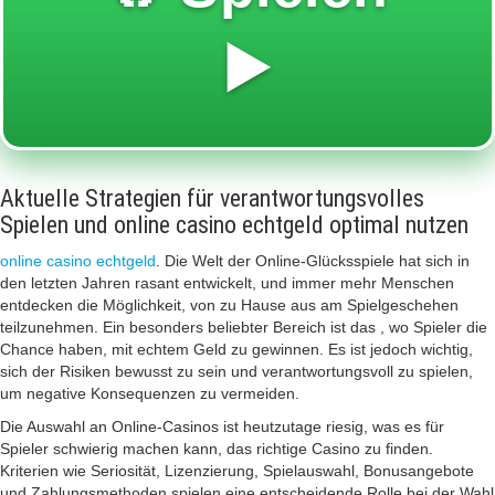
▶️
Aktuelle Strategien für verantwortungsvolles
Spielen und online casino echtgeld optimal nutzen
online casino echtgeld
. Die Welt der Online-Glücksspiele hat sich in
den letzten Jahren rasant entwickelt, und immer mehr Menschen
entdecken die Möglichkeit, von zu Hause aus am Spielgeschehen
teilzunehmen. Ein besonders beliebter Bereich ist das
, wo Spieler die
Chance haben, mit echtem Geld zu gewinnen. Es ist jedoch wichtig,
sich der Risiken bewusst zu sein und verantwortungsvoll zu spielen,
um negative Konsequenzen zu vermeiden.
Die Auswahl an Online-Casinos ist heutzutage riesig, was es für
Spieler schwierig machen kann, das richtige Casino zu finden.
Kriterien wie Seriosität, Lizenzierung, Spielauswahl, Bonusangebote
und Zahlungsmethoden spielen eine entscheidende Rolle bei der Wahl