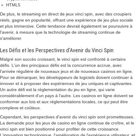
HTML5
De plus, le streaming en direct de jeux vinci spin, avec des croupiers
réels, gagne en popularité, offrant une expérience de jeu plus sociale
et plus immersive. Cette tendance devrait également se poursuivre à
l'avenir, à mesure que la technologie de streaming continue de
s'améliorer.
Les Défis et les Perspectives d'Avenir du Vinci Spin
Malgré son succès croissant, le vinci spin est confronté à certains
défis. L'un des principaux défis est la concurrence accrue, avec
l'arrivée régulière de nouveaux jeux et de nouveaux casinos en ligne.
Pour se démarquer, les développeurs de logiciels doivent continuer à
innover et à proposer des expériences de jeu uniques et captivantes.
Un autre défi est la réglementation du jeu en ligne, qui varie
considérablement d'un pays à l'autre. Les casinos en ligne doivent se
conformer aux lois et aux réglementations locales, ce qui peut être
complexe et coûteux.
Cependant, les perspectives d'avenir du vinci spin sont prometteuses.
La demande pour les jeux de casino en ligne continue de croître, et le
vinci spin est bien positionné pour profiter de cette croissance.
L'innovation technologique, l'amélioration de l'expérience utilisateur, et