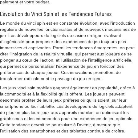
paiement et votre budget.
L'évolution du Vinci Spin et les Tendances Futures
Le monde du vinci spin est en constante évolution, avec l'introduction
régulière de nouvelles fonctionnalités et de nouveaux mécanismes de
jeu. Les développeurs de logiciels de casino en ligne rivalisent
d'ingéniosité pour proposer des expériences de jeu toujours plus
immersives et captivantes. Parmi les tendances émergentes, on peut
citer l'intégration de la réalité virtuelle, qui permet aux joueurs de se
plonger au cœur de l'action, et l'utilisation de l'intelligence artificielle,
qui permet de personnaliser l'expérience de jeu en fonction des
préférences de chaque joueur. Ces innovations promettent de
transformer radicalement le paysage du jeu en ligne.
Les jeux vinci spin mobiles gagnent également en popularité, grâce à
la commodité et à la flexibilité qu'ils offrent. Les joueurs peuvent
désormais profiter de leurs jeux préférés où qu'ils soient, sur leur
smartphone ou leur tablette. Les développeurs de logiciels adaptent
de plus en plus leurs jeux aux appareils mobiles, en optimisant les
graphismes et les commandes pour une expérience de jeu optimale.
Cette tendance devrait se poursuivre à l'avenir, à mesure que
l'utilisation des smartphones et des tablettes continue de croître.