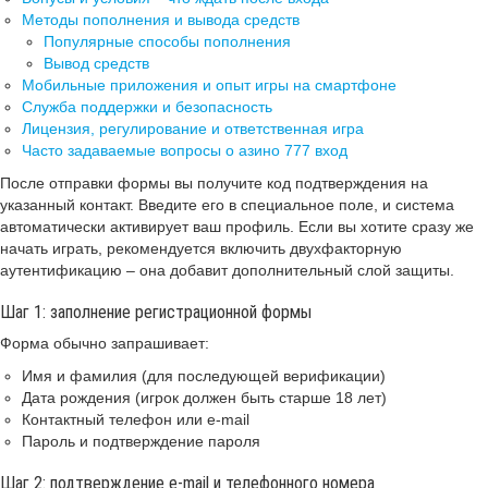
Методы пополнения и вывода средств
Популярные способы пополнения
Вывод средств
Мобильные приложения и опыт игры на смартфоне
Служба поддержки и безопасность
Лицензия, регулирование и ответственная игра
Часто задаваемые вопросы о азино 777 вход
После отправки формы вы получите код подтверждения на
указанный контакт. Введите его в специальное поле, и система
автоматически активирует ваш профиль. Если вы хотите сразу же
начать играть, рекомендуется включить двухфакторную
аутентификацию – она добавит дополнительный слой защиты.
Шаг 1: заполнение регистрационной формы
Форма обычно запрашивает:
Имя и фамилия (для последующей верификации)
Дата рождения (игрок должен быть старше 18 лет)
Контактный телефон или e‑mail
Пароль и подтверждение пароля
Шаг 2: подтверждение e‑mail и телефонного номера