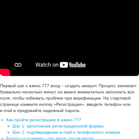
Первый шаг к азино 777 вход – создать аккаунт. Процесс занимает
буквально несколько минут, но важно внимательно заполнить все
поля, чтобы избежать проблем при верификации. На стартовой
странице нажмите кнопку «Регистрация», введите телефон или
e‑mail и придумайте надежный пароль.
Как пройти регистрацию в азино 777
Шаг 1: заполнение регистрационной формы
Шаг 2: подтверждение e‑mail и телефонного номера
Бонусы и условия – что ждать после входа