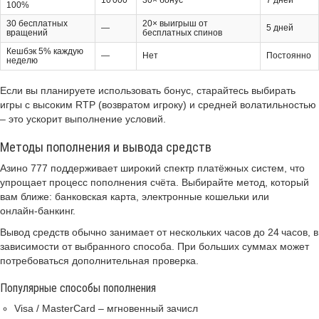
10 000
30× бонус
7 дней
100%
30 бесплатных
20× выигрыш от
—
5 дней
вращений
бесплатных спинов
Кешбэк 5% каждую
—
Нет
Постоянно
неделю
Если вы планируете использовать бонус, старайтесь выбирать
игры с высоким RTP (возвратом игроку) и средней волатильностью
– это ускорит выполнение условий.
Методы пополнения и вывода средств
Азино 777 поддерживает широкий спектр платёжных систем, что
упрощает процесс пополнения счёта. Выбирайте метод, который
вам ближе: банковская карта, электронные кошельки или
онлайн‑банкинг.
Вывод средств обычно занимает от нескольких часов до 24 часов, в
зависимости от выбранного способа. При больших суммах может
потребоваться дополнительная проверка.
Популярные способы пополнения
Visa / MasterCard – мгновенный зачисл