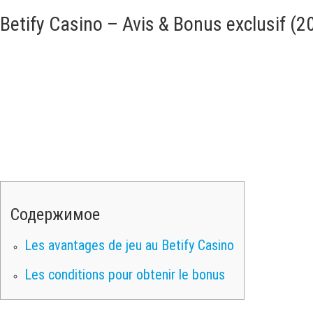
Betify Casino – Avis & Bonus exclusif (2
Содержимое
Les avantages de jeu au Betify Casino
Les conditions pour obtenir le bonus