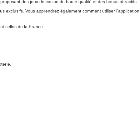
 proposant des jeux de casino de haute qualité et des bonus attractifs.
nus exclusifs. Vous apprendrez également comment utiliser l’application
nt celles de la France.
terie.