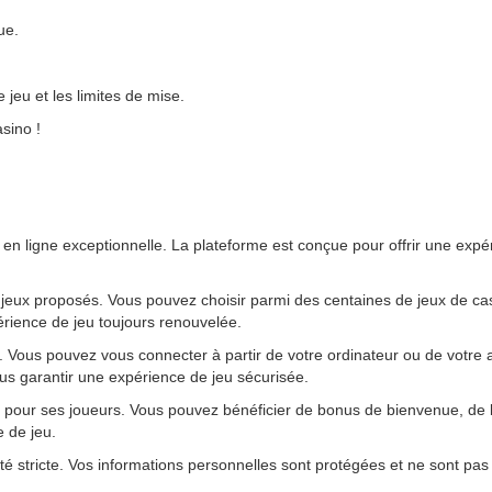
ue.
 jeu et les limites de mise.
sino !
jeu en ligne exceptionnelle. La plateforme est conçue pour offrir une ex
 jeux proposés. Vous pouvez choisir parmi des centaines de jeux de ca
périence de jeu toujours renouvelée.
. Vous pouvez vous connecter à partir de votre ordinateur ou de votre
us garantir une expérience de jeu sécurisée.
es pour ses joueurs. Vous pouvez bénéficier de bonus de bienvenue, de 
 de jeu.
ité stricte. Vos informations personnelles sont protégées et ne sont pa