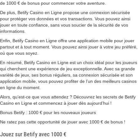
de 1000 € de bonus pour commencer votre aventure.
De plus, Betify Casino en Ligne propose une connexion sécurisée
pour protéger vos données et vos transactions. Vous pouvez ainsi
jouer en toute confiance, sans vous soucier de la sécurité de vos
informations.
Enfin, Betify Casino en Ligne offre une application mobile pour jouer
partout et à tout moment. Vous pouvez ainsi jouer à votre jeu préféré,
où que vous soyez.
En résumé, Betify Casino en Ligne est un choix idéal pour les joueurs
qui cherchent une expérience de jeu exceptionnelle. Avec sa grande
variété de jeux, ses bonus réguliers, sa connexion sécurisée et son
application mobile, vous pouvez profiter de l’un des meilleurs casinos
en ligne du moment.
Alors, qu’est-ce que vous attendez ? Découvrez les secrets de Betify
Casino en Ligne et commencez à jouer dès aujourd’hui !
Bonus Betify : 1000 € pour les nouveaux joueurs
Ne ratez pas cette opportunité de jouer avec 1000 € de bonus !
Jouez sur Betify avec 1000 €