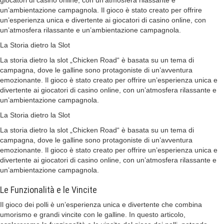
giocatori di casino online, con un’atmosfera rilassante e
un’ambientazione campagnola. Il gioco è stato creato per offrire
un’esperienza unica e divertente ai giocatori di casino online, con
un’atmosfera rilassante e un’ambientazione campagnola.
La Storia dietro la Slot
La storia dietro la slot „Chicken Road“ è basata su un tema di
campagna, dove le galline sono protagoniste di un’avventura
emozionante. Il gioco è stato creato per offrire un’esperienza unica e
divertente ai giocatori di casino online, con un’atmosfera rilassante e
un’ambientazione campagnola.
La Storia dietro la Slot
La storia dietro la slot „Chicken Road“ è basata su un tema di
campagna, dove le galline sono protagoniste di un’avventura
emozionante. Il gioco è stato creato per offrire un’esperienza unica e
divertente ai giocatori di casino online, con un’atmosfera rilassante e
un’ambientazione campagnola.
Le Funzionalità e le Vincite
Il gioco dei polli è un’esperienza unica e divertente che combina
umorismo e grandi vincite con le galline. In questo articolo,