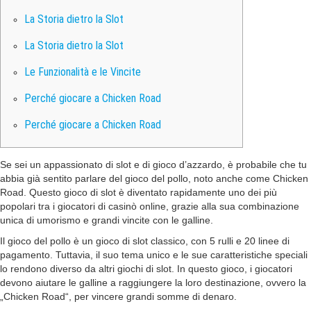
La Storia dietro la Slot
La Storia dietro la Slot
Le Funzionalità e le Vincite
Perché giocare a Chicken Road
Perché giocare a Chicken Road
Se sei un appassionato di slot e di gioco d’azzardo, è probabile che tu
abbia già sentito parlare del gioco del pollo, noto anche come Chicken
Road. Questo gioco di slot è diventato rapidamente uno dei più
popolari tra i giocatori di casinò online, grazie alla sua combinazione
unica di umorismo e grandi vincite con le galline.
Il gioco del pollo è un gioco di slot classico, con 5 rulli e 20 linee di
pagamento. Tuttavia, il suo tema unico e le sue caratteristiche speciali
lo rendono diverso da altri giochi di slot. In questo gioco, i giocatori
devono aiutare le galline a raggiungere la loro destinazione, ovvero la
„Chicken Road“, per vincere grandi somme di denaro.