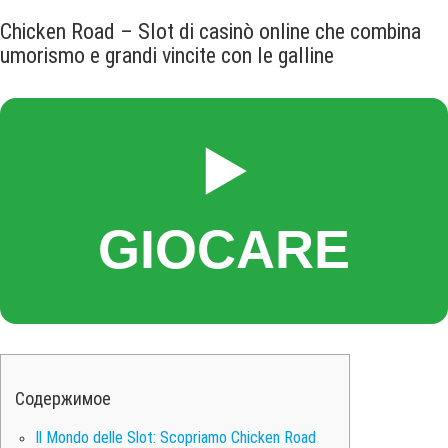
Chicken Road – Slot di casinò online che combina
umorismo e grandi vincite con le galline
▶️
GIOCARE
Содержимое
Il Mondo delle Slot: Scopriamo Chicken Road