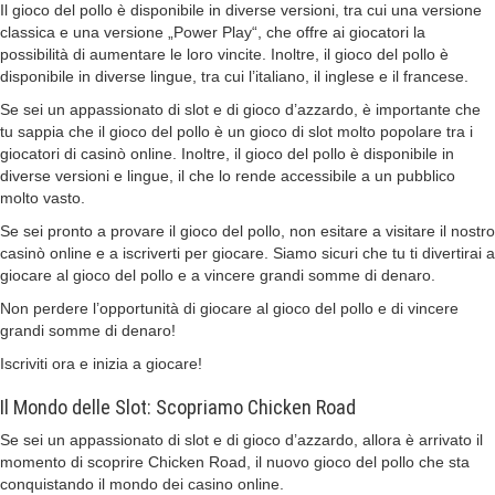
Il gioco del pollo è disponibile in diverse versioni, tra cui una versione
classica e una versione „Power Play“, che offre ai giocatori la
possibilità di aumentare le loro vincite. Inoltre, il gioco del pollo è
disponibile in diverse lingue, tra cui l’italiano, il inglese e il francese.
Se sei un appassionato di slot e di gioco d’azzardo, è importante che
tu sappia che il gioco del pollo è un gioco di slot molto popolare tra i
giocatori di casinò online. Inoltre, il gioco del pollo è disponibile in
diverse versioni e lingue, il che lo rende accessibile a un pubblico
molto vasto.
Se sei pronto a provare il gioco del pollo, non esitare a visitare il nostro
casinò online e a iscriverti per giocare. Siamo sicuri che tu ti divertirai a
giocare al gioco del pollo e a vincere grandi somme di denaro.
Non perdere l’opportunità di giocare al gioco del pollo e di vincere
grandi somme di denaro!
Iscriviti ora e inizia a giocare!
Il Mondo delle Slot: Scopriamo Chicken Road
Se sei un appassionato di slot e di gioco d’azzardo, allora è arrivato il
momento di scoprire Chicken Road, il nuovo gioco del pollo che sta
conquistando il mondo dei casino online.