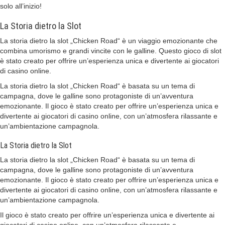
solo all’inizio!
La Storia dietro la Slot
La storia dietro la slot „Chicken Road“ è un viaggio emozionante che
combina umorismo e grandi vincite con le galline. Questo gioco di slot
è stato creato per offrire un’esperienza unica e divertente ai giocatori
di casino online.
La storia dietro la slot „Chicken Road“ è basata su un tema di
campagna, dove le galline sono protagoniste di un’avventura
emozionante. Il gioco è stato creato per offrire un’esperienza unica e
divertente ai giocatori di casino online, con un’atmosfera rilassante e
un’ambientazione campagnola.
La Storia dietro la Slot
La storia dietro la slot „Chicken Road“ è basata su un tema di
campagna, dove le galline sono protagoniste di un’avventura
emozionante. Il gioco è stato creato per offrire un’esperienza unica e
divertente ai giocatori di casino online, con un’atmosfera rilassante e
un’ambientazione campagnola.
Il gioco è stato creato per offrire un’esperienza unica e divertente ai