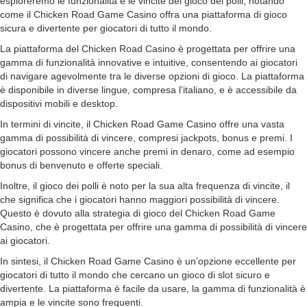
esploreremo le funzionalità e le vincite del gioco dei polli, notando
come il Chicken Road Game Casino offra una piattaforma di gioco
sicura e divertente per giocatori di tutto il mondo.
La piattaforma del Chicken Road Casino è progettata per offrire una
gamma di funzionalità innovative e intuitive, consentendo ai giocatori
di navigare agevolmente tra le diverse opzioni di gioco. La piattaforma
è disponibile in diverse lingue, compresa l’italiano, e è accessibile da
dispositivi mobili e desktop.
In termini di vincite, il Chicken Road Game Casino offre una vasta
gamma di possibilità di vincere, compresi jackpots, bonus e premi. I
giocatori possono vincere anche premi in denaro, come ad esempio
bonus di benvenuto e offerte speciali.
Inoltre, il gioco dei polli è noto per la sua alta frequenza di vincite, il
che significa che i giocatori hanno maggiori possibilità di vincere.
Questo è dovuto alla strategia di gioco del Chicken Road Game
Casino, che è progettata per offrire una gamma di possibilità di vincere
ai giocatori.
In sintesi, il Chicken Road Game Casino è un’opzione eccellente per
giocatori di tutto il mondo che cercano un gioco di slot sicuro e
divertente. La piattaforma è facile da usare, la gamma di funzionalità è
ampia e le vincite sono frequenti.