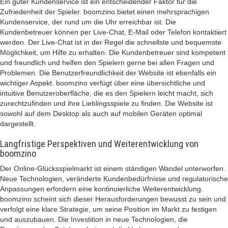
Ein guter Kundenservice ist ein entscheidender Faktor für die
Zufriedenheit der Spieler. boomzino bietet einen mehrsprachigen
Kundenservice, der rund um die Uhr erreichbar ist. Die
Kundenbetreuer können per Live-Chat, E-Mail oder Telefon kontaktiert
werden. Der Live-Chat ist in der Regel die schnellste und bequemste
Möglichkeit, um Hilfe zu erhalten. Die Kundenbetreuer sind kompetent
und freundlich und helfen den Spielern gerne bei allen Fragen und
Problemen. Die Benutzerfreundlichkeit der Website ist ebenfalls ein
wichtiger Aspekt. boomzino verfügt über eine übersichtliche und
intuitive Benutzeroberfläche, die es den Spielern leicht macht, sich
zurechtzufinden und ihre Lieblingsspiele zu finden. Die Website ist
sowohl auf dem Desktop als auch auf mobilen Geräten optimal
dargestellt.
Langfristige Perspektiven und Weiterentwicklung von
boomzino
Der Online-Glücksspielmarkt ist einem ständigen Wandel unterworfen.
Neue Technologien, veränderte Kundenbedürfnisse und regulatorische
Anpassungen erfordern eine kontinuierliche Weiterentwicklung.
boomzino scheint sich dieser Herausforderungen bewusst zu sein und
verfolgt eine klare Strategie, um seine Position im Markt zu festigen
und auszubauen. Die Investition in neue Technologien, die