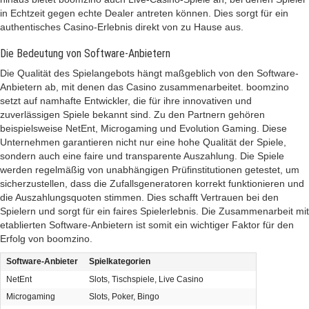
in Echtzeit gegen echte Dealer antreten können. Dies sorgt für ein
authentisches Casino-Erlebnis direkt von zu Hause aus.
Die Bedeutung von Software-Anbietern
Die Qualität des Spielangebots hängt maßgeblich von den Software-
Anbietern ab, mit denen das Casino zusammenarbeitet. boomzino
setzt auf namhafte Entwickler, die für ihre innovativen und
zuverlässigen Spiele bekannt sind. Zu den Partnern gehören
beispielsweise NetEnt, Microgaming und Evolution Gaming. Diese
Unternehmen garantieren nicht nur eine hohe Qualität der Spiele,
sondern auch eine faire und transparente Auszahlung. Die Spiele
werden regelmäßig von unabhängigen Prüfinstitutionen getestet, um
sicherzustellen, dass die Zufallsgeneratoren korrekt funktionieren und
die Auszahlungsquoten stimmen. Dies schafft Vertrauen bei den
Spielern und sorgt für ein faires Spielerlebnis. Die Zusammenarbeit mit
etablierten Software-Anbietern ist somit ein wichtiger Faktor für den
Erfolg von boomzino.
Software-Anbieter
Spielkategorien
NetEnt
Slots, Tischspiele, Live Casino
Microgaming
Slots, Poker, Bingo