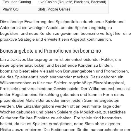
Evolution Gaming
Live Casino (Roulette, Blackjack, Baccarat)
Play'n GO
Slots, Mobile Games
Die ständige Erweiterung des Spielportfolios durch neue Spiele und
Anbieter ist ein wichtiger Aspekt, um die Spieler langfristig zu
begeistern und neue Kunden zu gewinnen. boomzino verfolgt hier eine
proaktive Strategie und erweitert sein Angebot kontinuierlich.
Bonusangebote und Promotionen bei boomzino
Ein attraktives Bonusprogramm ist ein entscheidender Faktor, um
neue Spieler anzulocken und bestehende Kunden zu binden.
boomzino bietet eine Vielzahl von Bonusangeboten und Promotionen,
die das Spielerlebnis noch spannender machen. Dazu gehören ein
Willkommensbonus für neue Spieler, regelmäßige Einzahlungsboni,
Freispiele und verschiedene Gewinnspiele. Der Willkommensbonus ist
in der Regel an eine Einzahlung gebunden und kann in Form eines
prozentualen Match-Bonus oder einer festen Summe angeboten
werden. Die Einzahlungsboni werden oft an bestimmte Tage oder
Wochen gebunden und bieten Spielern die Möglichkeit, zusätzliches
Guthaben für ihre Einsätze zu erhalten. Freispiele sind besonders
beliebt, da sie es Spielern ermöglichen, neue Slots ohne eigenes
Risiko auszuprobieren. Die Bedingungen für die Inanspruchnahme der