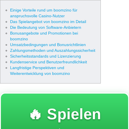
Einige Vorteile rund um boomzino für
anspruchsvolle Casino-Nutzer
Das Spielangebot von boomzino im Detail
Die Bedeutung von Software-Anbietern
Bonusangebote und Promotionen bei
boomzino
Umsatzbedingungen und Bonusrichtlinien
Zahlungsmethoden und Auszahlungssicherheit
Sicherheitsstandards und Lizenzierung
Kundenservice und Benutzerfreundlichkeit
Langfristige Perspektiven und
Weiterentwicklung von boomzino
🔥 Spielen