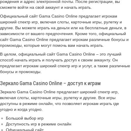
рождения и адрес электронной почты. После регистрации, вы
сможете войти на свой аккаунт и начать играть.
Официальный сайт Gama Casino Online предлагает игрокам
широкий спектр игр, включая слоты, карточные игры, рулетку и
другие. Вы можете играть на деньги или на бесплатные деньги, в
зависимости от вашего предпочтения. Кроме того, официальный
сайт Gama Casino Online предлагает игрокам различные бонусы и
промокоды, которые могут помочь вам начать играть.
В целом, официальный сайт Gama Casino Online – это лучший
способ начать играть и получать доступ к своим аккаунту. Он
предлагает игрокам широкий спектр игр и услуг, а также различные
бонусы и промокоды.
Зеркало Gama Casino Online – доступ к играм
Зеркало Gama Casino Online предлагает широкий спектр игр,
включая слоты, карточные игры, рулетку и другие. Все игры
доступны в режиме онлайн, что позволяет игрокам играть где
угодно и когда угодно.
Большой выбор игр
Доступность игр в режиме онлайн
Официальный сайт