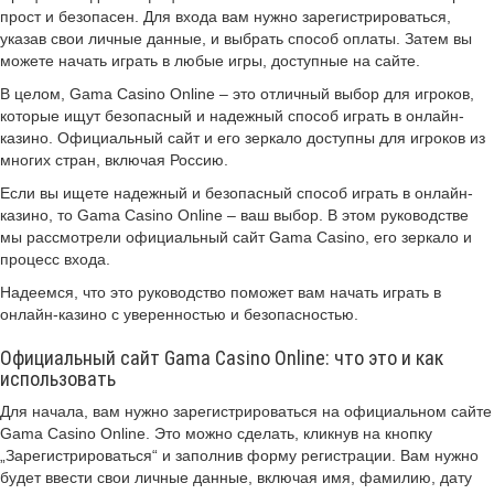
прост и безопасен. Для входа вам нужно зарегистрироваться,
указав свои личные данные, и выбрать способ оплаты. Затем вы
можете начать играть в любые игры, доступные на сайте.
В целом, Gama Casino Online – это отличный выбор для игроков,
которые ищут безопасный и надежный способ играть в онлайн-
казино. Официальный сайт и его зеркало доступны для игроков из
многих стран, включая Россию.
Если вы ищете надежный и безопасный способ играть в онлайн-
казино, то Gama Casino Online – ваш выбор. В этом руководстве
мы рассмотрели официальный сайт Gama Casino, его зеркало и
процесс входа.
Надеемся, что это руководство поможет вам начать играть в
онлайн-казино с уверенностью и безопасностью.
Официальный сайт Gama Casino Online: что это и как
использовать
Для начала, вам нужно зарегистрироваться на официальном сайте
Gama Casino Online. Это можно сделать, кликнув на кнопку
„Зарегистрироваться“ и заполнив форму регистрации. Вам нужно
будет ввести свои личные данные, включая имя, фамилию, дату