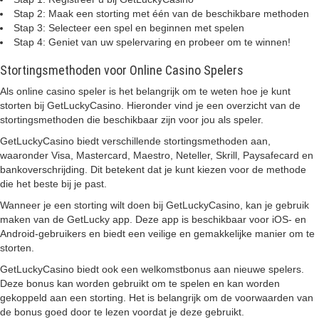
Stap 2: Maak een storting met één van de beschikbare methoden
Stap 3: Selecteer een spel en beginnen met spelen
Stap 4: Geniet van uw spelervaring en probeer om te winnen!
Stortingsmethoden voor Online Casino Spelers
Als online casino speler is het belangrijk om te weten hoe je kunt
storten bij GetLuckyCasino. Hieronder vind je een overzicht van de
stortingsmethoden die beschikbaar zijn voor jou als speler.
GetLuckyCasino biedt verschillende stortingsmethoden aan,
waaronder Visa, Mastercard, Maestro, Neteller, Skrill, Paysafecard en
bankoverschrijding. Dit betekent dat je kunt kiezen voor de methode
die het beste bij je past.
Wanneer je een storting wilt doen bij GetLuckyCasino, kan je gebruik
maken van de GetLucky app. Deze app is beschikbaar voor iOS- en
Android-gebruikers en biedt een veilige en gemakkelijke manier om te
storten.
GetLuckyCasino biedt ook een welkomstbonus aan nieuwe spelers.
Deze bonus kan worden gebruikt om te spelen en kan worden
gekoppeld aan een storting. Het is belangrijk om de voorwaarden van
de bonus goed door te lezen voordat je deze gebruikt.