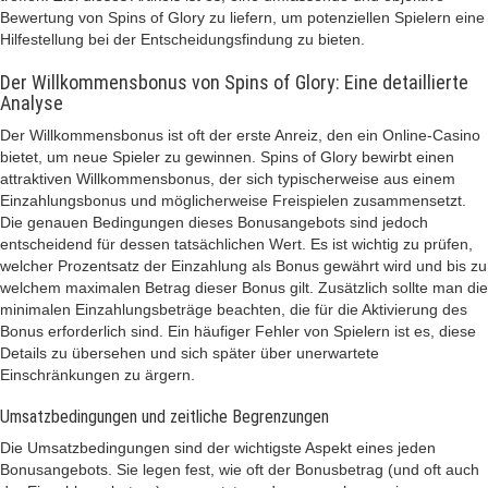
Bewertung von Spins of Glory zu liefern, um potenziellen Spielern eine
Hilfestellung bei der Entscheidungsfindung zu bieten.
Der Willkommensbonus von Spins of Glory: Eine detaillierte
Analyse
Der Willkommensbonus ist oft der erste Anreiz, den ein Online-Casino
bietet, um neue Spieler zu gewinnen. Spins of Glory bewirbt einen
attraktiven Willkommensbonus, der sich typischerweise aus einem
Einzahlungsbonus und möglicherweise Freispielen zusammensetzt.
Die genauen Bedingungen dieses Bonusangebots sind jedoch
entscheidend für dessen tatsächlichen Wert. Es ist wichtig zu prüfen,
welcher Prozentsatz der Einzahlung als Bonus gewährt wird und bis zu
welchem maximalen Betrag dieser Bonus gilt. Zusätzlich sollte man die
minimalen Einzahlungsbeträge beachten, die für die Aktivierung des
Bonus erforderlich sind. Ein häufiger Fehler von Spielern ist es, diese
Details zu übersehen und sich später über unerwartete
Einschränkungen zu ärgern.
Umsatzbedingungen und zeitliche Begrenzungen
Die Umsatzbedingungen sind der wichtigste Aspekt eines jeden
Bonusangebots. Sie legen fest, wie oft der Bonusbetrag (und oft auch