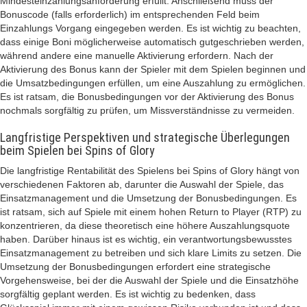
Mindesteinzahlungsanforderung erfüllt. Anschließend muss der
Bonuscode (falls erforderlich) im entsprechenden Feld beim
Einzahlungs Vorgang eingegeben werden. Es ist wichtig zu beachten,
dass einige Boni möglicherweise automatisch gutgeschrieben werden,
während andere eine manuelle Aktivierung erfordern. Nach der
Aktivierung des Bonus kann der Spieler mit dem Spielen beginnen und
die Umsatzbedingungen erfüllen, um eine Auszahlung zu ermöglichen.
Es ist ratsam, die Bonusbedingungen vor der Aktivierung des Bonus
nochmals sorgfältig zu prüfen, um Missverständnisse zu vermeiden.
Langfristige Perspektiven und strategische Überlegungen
beim Spielen bei Spins of Glory
Die langfristige Rentabilität des Spielens bei Spins of Glory hängt von
verschiedenen Faktoren ab, darunter die Auswahl der Spiele, das
Einsatzmanagement und die Umsetzung der Bonusbedingungen. Es
ist ratsam, sich auf Spiele mit einem hohen Return to Player (RTP) zu
konzentrieren, da diese theoretisch eine höhere Auszahlungsquote
haben. Darüber hinaus ist es wichtig, ein verantwortungsbewusstes
Einsatzmanagement zu betreiben und sich klare Limits zu setzen. Die
Umsetzung der Bonusbedingungen erfordert eine strategische
Vorgehensweise, bei der die Auswahl der Spiele und die Einsatzhöhe
sorgfältig geplant werden. Es ist wichtig zu bedenken, dass