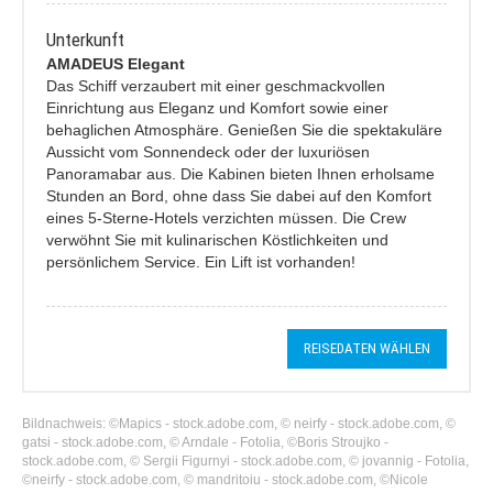
Unterkunft
AMADEUS Elegant
Das Schiff verzaubert mit einer geschmackvollen
Einrichtung aus Eleganz und Komfort sowie einer
behaglichen Atmosphäre. Genießen Sie die spektakuläre
Aussicht vom Sonnendeck oder der luxuriösen
Panoramabar aus. Die Kabinen bieten Ihnen erholsame
Stunden an Bord, ohne dass Sie dabei auf den Komfort
eines 5-Sterne-Hotels verzichten müssen. Die Crew
verwöhnt Sie mit kulinarischen Köstlichkeiten und
persönlichem Service. Ein Lift ist vorhanden!
REISEDATEN WÄHLEN
Bildnachweis: ©Mapics - stock.adobe.com, © neirfy - stock.adobe.com, ©
gatsi - stock.adobe.com, © Arndale - Fotolia, ©Boris Stroujko -
stock.adobe.com, © Sergii Figurnyi - stock.adobe.com, © jovannig - Fotolia,
©neirfy - stock.adobe.com, © mandritoiu - stock.adobe.com, ©Nicole