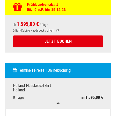
Früh
bucherrabatt
50,- € p.P.
bis 15.12.26
1.595,00 €
ab
8 Tage
2-Bett-Kabine Haydndeck achtern, VP
JETZT BUCHEN
Termine | Preise | Onlinebuchung
Holland Flusskreuzfahrt
Holland
1.595,00 €
8 Tage
ab