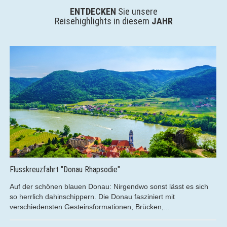
ENTDECKEN
Sie unsere
Reisehighlights in diesem
JAHR
Kreuzfahrt - Einfach mal R(h)ein-Schnuppern!
Genießen Sie die spektakuläre Aussicht vom Sonnendeck oder
der luxuriösen Panoramabar aus und lassen Sie sich dabei von
den Schönheiten...