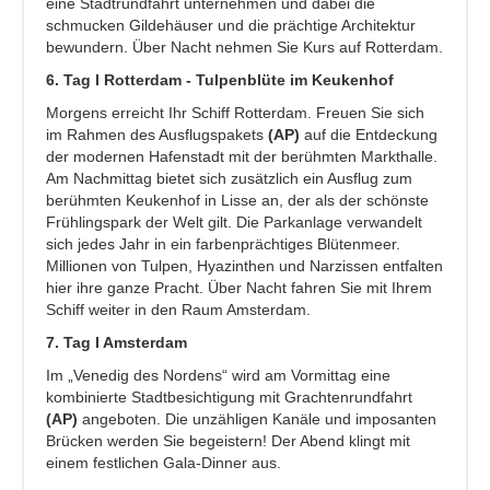
eine Stadtrundfahrt unternehmen und dabei die
schmucken Gildehäuser und die prächtige Architektur
bewundern. Über Nacht nehmen Sie Kurs auf Rotterdam.
6. Tag I Rotterdam - Tulpenblüte im Keukenhof
Morgens erreicht Ihr Schiff Rotterdam. Freuen Sie sich
im Rahmen des Ausflugspakets
(AP)
auf die Entdeckung
der modernen Hafenstadt mit der berühmten Markthalle.
Am Nachmittag bietet sich zusätzlich ein Ausflug zum
berühmten
Keukenhof in Lisse an, der als der schönste
Frühlingspark der Welt gilt. Die Parkanlage verwandelt
sich jedes Jahr in ein farbenprächtiges Blütenmeer.
Millionen von Tulpen, Hyazinthen und Narzissen entfalten
hier ihre ganze Pracht. Über Nacht fahren Sie mit Ihrem
Schiff weiter in den Raum Amsterdam.
7. Tag I Amsterdam
Im „Venedig des Nordens“ wird am Vormittag eine
kombinierte Stadtbesichtigung mit Grachtenrundfahrt
(AP)
angeboten. Die unzähligen Kanäle und imposanten
Brücken werden Sie begeistern! Der Abend klingt mit
einem festlichen Gala-Dinner aus.