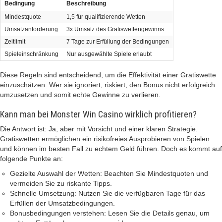
Bedingung
Beschreibung
Mindestquote
1,5 für qualifizierende Wetten
Umsatzanforderung
3x Umsatz des Gratiswettengewinns
Zeitlimit
7 Tage zur Erfüllung der Bedingungen
Spieleinschränkung
Nur ausgewählte Spiele erlaubt
Diese Regeln sind entscheidend, um die Effektivität einer Gratiswette
einzuschätzen. Wer sie ignoriert, riskiert, den Bonus nicht erfolgreich
umzusetzen und somit echte Gewinne zu verlieren.
Kann man bei Monster Win Casino wirklich profitieren?
Die Antwort ist: Ja, aber mit Vorsicht und einer klaren Strategie.
Gratiswetten ermöglichen ein risikofreies Ausprobieren von Spielen
und können im besten Fall zu echtem Geld führen. Doch es kommt auf
folgende Punkte an:
Gezielte Auswahl der Wetten: Beachten Sie Mindestquoten und
vermeiden Sie zu riskante Tipps.
Schnelle Umsetzung: Nutzen Sie die verfügbaren Tage für das
Erfüllen der Umsatzbedingungen.
Bonusbedingungen verstehen: Lesen Sie die Details genau, um