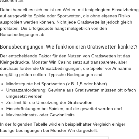
Aktionen an.
Dabei handelt es sich meist um Wetten mit festgelegtem Einsatzbetrag
auf ausgewählte Spiele oder Sportwetten, die ohne eigenes Risiko
ausprobiert werden können. Nicht jede Gratiswette ist jedoch gleich
profitabel. Die Erfolgsquote hängt maßgeblich von den
Bonusbedingungen ab.
Bonusbedingungen: Wie funktionieren Gratiswetten konkret?
Der entscheidende Faktor für den Nutzen von Gratiswetten ist das
Kleingedruckte. Monster Win Casino setzt auf transparente, aber
durchaus fordernde Umsatzbedingungen, die Spieler vor Annahme
sorgfältig prüfen sollten. Typische Bedingungen sind:
Mindestquote bei Sportwetten (z.B. 1,5 oder höher)
Umsatzanforderung: Gewinne aus Gratiswetten müssen oft x-fach
umgesetzt werden
Zeitlimit für die Umsetzung der Gratiswetten
Einschränkungen bei Spielen, auf die gewettet werden darf
Maximaleinsatz- oder Gewinnlimits
In der folgenden Tabelle wird ein beispielhafter Vergleich einiger
häufige Bedingungen bei Monster Win dargestellt: