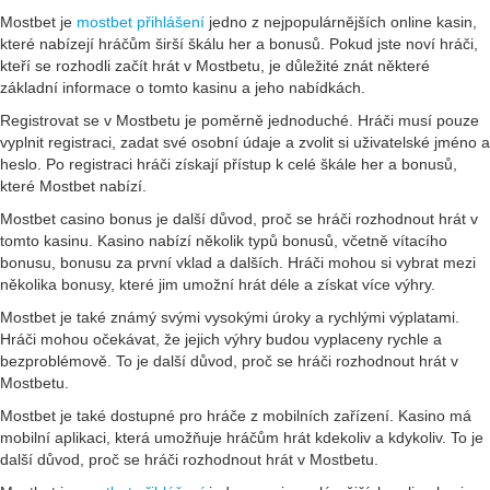
Mostbet je
mostbet přihlášení
jedno z nejpopulárnějších online kasin,
které nabízejí hráčům širší škálu her a bonusů. Pokud jste noví hráči,
kteří se rozhodli začít hrát v Mostbetu, je důležité znát některé
základní informace o tomto kasinu a jeho nabídkách.
Registrovat se v Mostbetu je poměrně jednoduché. Hráči musí pouze
vyplnit registraci, zadat své osobní údaje a zvolit si uživatelské jméno a
heslo. Po registraci hráči získají přístup k celé škále her a bonusů,
které Mostbet nabízí.
Mostbet casino bonus je další důvod, proč se hráči rozhodnout hrát v
tomto kasinu. Kasino nabízí několik typů bonusů, včetně vítacího
bonusu, bonusu za první vklad a dalších. Hráči mohou si vybrat mezi
několika bonusy, které jim umožní hrát déle a získat více výhry.
Mostbet je také známý svými vysokými úroky a rychlými výplatami.
Hráči mohou očekávat, že jejich výhry budou vyplaceny rychle a
bezproblémově. To je další důvod, proč se hráči rozhodnout hrát v
Mostbetu.
Mostbet je také dostupné pro hráče z mobilních zařízení. Kasino má
mobilní aplikaci, která umožňuje hráčům hrát kdekoliv a kdykoliv. To je
další důvod, proč se hráči rozhodnout hrát v Mostbetu.