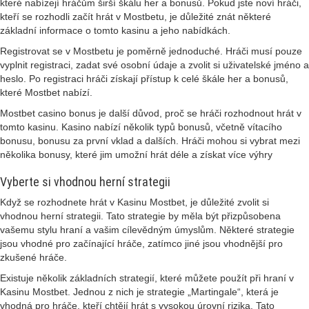
které nabízejí hráčům širší škálu her a bonusů. Pokud jste noví hráči,
kteří se rozhodli začít hrát v Mostbetu, je důležité znát některé
základní informace o tomto kasinu a jeho nabídkách.
Registrovat se v Mostbetu je poměrně jednoduché. Hráči musí pouze
vyplnit registraci, zadat své osobní údaje a zvolit si uživatelské jméno a
heslo. Po registraci hráči získají přístup k celé škále her a bonusů,
které Mostbet nabízí.
Mostbet casino bonus je další důvod, proč se hráči rozhodnout hrát v
tomto kasinu. Kasino nabízí několik typů bonusů, včetně vítacího
bonusu, bonusu za první vklad a dalších. Hráči mohou si vybrat mezi
několika bonusy, které jim umožní hrát déle a získat více výhry
Vyberte si vhodnou herní strategii
Když se rozhodnete hrát v Kasinu Mostbet, je důležité zvolit si
vhodnou herní strategii. Tato strategie by měla být přizpůsobena
vašemu stylu hraní a vašim cílevědným úmyslům. Některé strategie
jsou vhodné pro začínající hráče, zatímco jiné jsou vhodnější pro
zkušené hráče.
Existuje několik základních strategií, které můžete použít při hraní v
Kasinu Mostbet. Jednou z nich je strategie „Martingale“, která je
vhodná pro hráče, kteří chtějí hrát s vysokou úrovní rizika. Tato