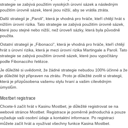
strategie se zabývá použitím vysokých úrovní sázek a následným
použitím úrovně sázek, které jsou nižší, aby se vrátila ztráta.
Další strategií je „Paroli“, která je vhodná pro hráče, kteří chtějí hrát s
nižším úrovní rizika. Tato strategie se zabývá použitím úrovně sázek,
které jsou stejné nebo nižší, než úroveň sázky, která byla původně
použita.
Ostatní strategií je „Fibonacci“, která je vhodná pro hráče, kteří chtějí
hrát s úrovní rizika, která je mezi úrovní rizika Martingale a Paroli. Tato
strategie se zabývá použitím úrovně sázek, které jsou vypočítány
podle Fibonacciho řetězce.
Je důležité si uvědomit, že žádné strategie nebudou 100% účinné a že
je důležité být připraven na ztrátu. Proto je důležité zvolit si strategii,
která je přizpůsobena vašemu stylu hraní a vašim cílevědným
úmyslům.
Mostbet registrace
Chcete-li začít hrát v Kasinu Mostbet, je důležité registrovat se na
webové stránce Mostbet. Registrace je poměrně jednoduchá a pouze
vyžaduje vaši osobní údaje a kontaktní informace. Po registraci
můžete začít hrát a využívat všechny funkce Kasina Mostbet.