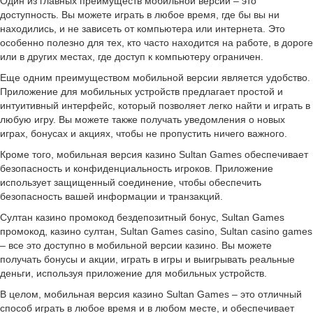
Один из главных преимуществ мобильной версии – это
доступность. Вы можете играть в любое время, где бы вы ни
находились, и не зависеть от компьютера или интернета. Это
особенно полезно для тех, кто часто находится на работе, в дороге
или в других местах, где доступ к компьютеру ограничен.
Еще одним преимуществом мобильной версии является удобство.
Приложение для мобильных устройств предлагает простой и
интуитивный интерфейс, который позволяет легко найти и играть в
любую игру. Вы можете также получать уведомления о новых
играх, бонусах и акциях, чтобы не пропустить ничего важного.
Кроме того, мобильная версия казино Sultan Games обеспечивает
безопасность и конфиденциальность игроков. Приложение
использует защищенный соединение, чтобы обеспечить
безопасность вашей информации и транзакций.
Султан казино промокод бездепозитный бонус, Sultan Games
промокод, казино султан, Sultan Games casino, Sultan casino games
– все это доступно в мобильной версии казино. Вы можете
получать бонусы и акции, играть в игры и выигрывать реальные
деньги, используя приложение для мобильных устройств.
В целом, мобильная версия казино Sultan Games – это отличный
способ играть в любое время и в любом месте, и обеспечивает