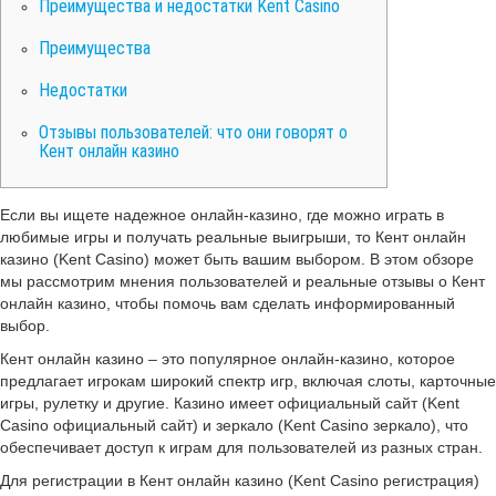
Преимущества и недостатки Kent Casino
Преимущества
Недостатки
Отзывы пользователей: что они говорят о
Кент онлайн казино
Если вы ищете надежное онлайн-казино, где можно играть в
любимые игры и получать реальные выигрыши, то Кент онлайн
казино (Kent Casino) может быть вашим выбором. В этом обзоре
мы рассмотрим мнения пользователей и реальные отзывы о Кент
онлайн казино, чтобы помочь вам сделать информированный
выбор.
Кент онлайн казино – это популярное онлайн-казино, которое
предлагает игрокам широкий спектр игр, включая слоты, карточные
игры, рулетку и другие. Казино имеет официальный сайт (Kent
Casino официальный сайт) и зеркало (Kent Casino зеркало), что
обеспечивает доступ к играм для пользователей из разных стран.
Для регистрации в Кент онлайн казино (Kent Casino регистрация)