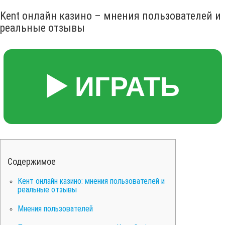
Kent онлайн казино – мнения пользователей и
реальные отзывы
▶️ ИГРАТЬ
Содержимое
Кент онлайн казино: мнения пользователей и
реальные отзывы
Мнения пользователей