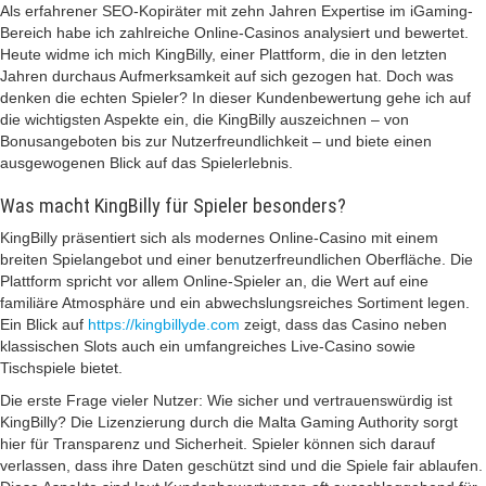
Als erfahrener SEO-Kopiräter mit zehn Jahren Expertise im iGaming-
Bereich habe ich zahlreiche Online-Casinos analysiert und bewertet.
Heute widme ich mich KingBilly, einer Plattform, die in den letzten
Jahren durchaus Aufmerksamkeit auf sich gezogen hat. Doch was
denken die echten Spieler? In dieser Kundenbewertung gehe ich auf
die wichtigsten Aspekte ein, die KingBilly auszeichnen – von
Bonusangeboten bis zur Nutzerfreundlichkeit – und biete einen
ausgewogenen Blick auf das Spielerlebnis.
Was macht KingBilly für Spieler besonders?
KingBilly präsentiert sich als modernes Online-Casino mit einem
breiten Spielangebot und einer benutzerfreundlichen Oberfläche. Die
Plattform spricht vor allem Online-Spieler an, die Wert auf eine
familiäre Atmosphäre und ein abwechslungsreiches Sortiment legen.
Ein Blick auf
https://kingbillyde.com
zeigt, dass das Casino neben
klassischen Slots auch ein umfangreiches Live-Casino sowie
Tischspiele bietet.
Die erste Frage vieler Nutzer: Wie sicher und vertrauenswürdig ist
KingBilly? Die Lizenzierung durch die Malta Gaming Authority sorgt
hier für Transparenz und Sicherheit. Spieler können sich darauf
verlassen, dass ihre Daten geschützt sind und die Spiele fair ablaufen.