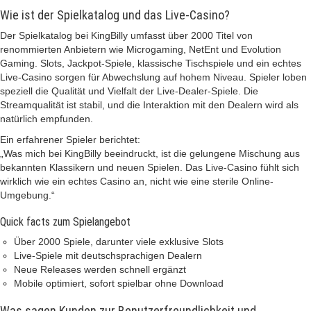
Wie ist der Spielkatalog und das Live-Casino?
Der Spielkatalog bei KingBilly umfasst über 2000 Titel von
renommierten Anbietern wie Microgaming, NetEnt und Evolution
Gaming. Slots, Jackpot-Spiele, klassische Tischspiele und ein echtes
Live-Casino sorgen für Abwechslung auf hohem Niveau. Spieler loben
speziell die Qualität und Vielfalt der Live-Dealer-Spiele. Die
Streamqualität ist stabil, und die Interaktion mit den Dealern wird als
natürlich empfunden.
Ein erfahrener Spieler berichtet:
„Was mich bei KingBilly beeindruckt, ist die gelungene Mischung aus
bekannten Klassikern und neuen Spielen. Das Live-Casino fühlt sich
wirklich wie ein echtes Casino an, nicht wie eine sterile Online-
Umgebung.“
Quick facts zum Spielangebot
Über 2000 Spiele, darunter viele exklusive Slots
Live-Spiele mit deutschsprachigen Dealern
Neue Releases werden schnell ergänzt
Mobile optimiert, sofort spielbar ohne Download
Was sagen Kunden zur Benutzerfreundlichkeit und