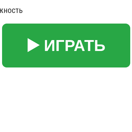
ежность
▶️ ИГРАТЬ