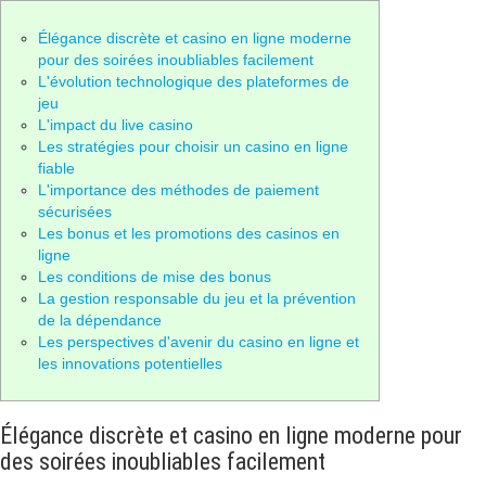
Élégance discrète et casino en ligne moderne
pour des soirées inoubliables facilement
L'évolution technologique des plateformes de
jeu
L'impact du live casino
Les stratégies pour choisir un casino en ligne
fiable
L'importance des méthodes de paiement
sécurisées
Les bonus et les promotions des casinos en
ligne
Les conditions de mise des bonus
La gestion responsable du jeu et la prévention
de la dépendance
Les perspectives d'avenir du casino en ligne et
les innovations potentielles
Élégance discrète et casino en ligne moderne pour
des soirées inoubliables facilement