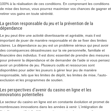
100% à la réalisation de ces conditions. En comprenant les conditions
de mise des bonus, vous pourrez maximiser vos chances de gagner et
retirer vos gains en toute sérénité.
La gestion responsable du jeu et la prévention de la
dépendance
Le jeu peut être une activité divertissante et agréable, mais il est
important de jouer de manière responsable et de se fixer des limites
claires. La dépendance au jeu est un problème sérieux qui peut avoir
des conséquences désastreuses sur la vie personnelle, familiale et
financière des individus. Il est donc essentiel de prendre des mesures
pour prévenir la dépendance et de demander de l'aide si vous pensez
avoir un problème de jeu. Plusieurs outils et ressources sont
disponibles pour aider les joueurs à gérer leur jeu de manière
responsable, tels que les limites de dépôt, les limites de mise, l'auto-
exclusion et les programmes de soutien.
Les perspectives d'avenir du casino en ligne et les
innovations potentielles
Le secteur du casino en ligne est en constante évolution et promet de
nombreuses innovations dans les années à venir. L'intégration de