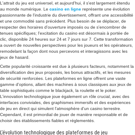
L'attrait du jeu est universel, et aujourd'hui, il s'est largement étendu
au monde numérique. Le
casino en ligne
représente une évolution
passionnante de l'industrie du divertissement, offrant une accessibilité
et une commodité sans précédent. Plus besoin de se déplacer, de
respecter des horaires d'ouverture imposés ou de s'encombrer de
tenues spécifiques; l'excitation du casino est désormais à portée de
clic, disponible 24 heures sur 24 et 7 jours sur 7. Cette transformation
a ouvert de nouvelles perspectives pour les joueurs et les opérateurs,
remodelant la façon dont nous percevons et interagissons avec les
jeux de hasard.
Cette popularité croissante est due à plusieurs facteurs, notamment la
diversification des jeux proposés, les bonus attractifs, et les mesures
de sécurité renforcées. Les plateformes en ligne offrent une vaste
gamme d'options, allant des machines à sous classiques aux jeux de
table sophistiqués comme le blackjack, la roulette et le poker.
L'innovation technologique joue également un rôle crucial, avec des
interfaces conviviales, des graphismes immersifs et des expériences
de jeu en direct qui simulent l'atmosphère d'un casino terrestre.
Cependant, il est primordial de jouer de manière responsable et de
choisir des établissements fiables et réglementés.
L'évolution technologique des plateformes de jeu