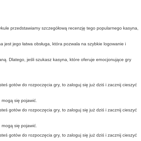
tykule przedstawiamy szczegółową recenzję tego popularnego kasyna,
na jest jego łatwa obsługa, która pozwala na szybkie logowanie i
. Dlatego, jeśli szukasz kasyna, które oferuje emocjonujące gry
eś gotów do rozpoczęcia gry, to zaloguj się już dziś i zacznij cieszyć
 mogą się pojawić.
eś gotów do rozpoczęcia gry, to zaloguj się już dziś i zacznij cieszyć
 mogą się pojawić.
eś gotów do rozpoczęcia gry, to zaloguj się już dziś i zacznij cieszyć