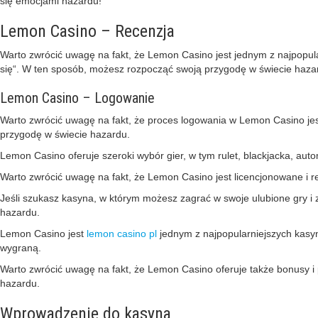
się emocjami hazardu!
Lemon Casino – Recenzja
Warto zwrócić uwagę na fakt, że Lemon Casino jest jednym z najpopularn
się“. W ten sposób, możesz rozpocząć swoją przygodę w świecie haza
Lemon Casino – Logowanie
Warto zwrócić uwagę na fakt, że proces logowania w Lemon Casino jest 
przygodę w świecie hazardu.
Lemon Casino oferuje szeroki wybór gier, w tym rulet, blackjacka, aut
Warto zwrócić uwagę na fakt, że Lemon Casino jest licencjonowane i 
Jeśli szukasz kasyna, w którym możesz zagrać w swoje ulubione gry i
hazardu.
Lemon Casino jest
lemon casino pl
jednym z najpopularniejszych kasyn
wygraną.
Warto zwrócić uwagę na fakt, że Lemon Casino oferuje także bonusy i
hazardu.
Wprowadzenie do kasyna