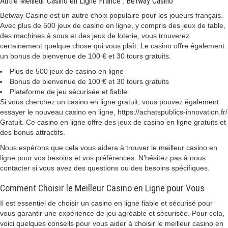
Autre Meilleur Casino en Ligne France : Betway Casino
Betway Casino est un autre choix populaire pour les joueurs français.
Avec plus de 500 jeux de casino en ligne, y compris des jeux de table,
des machines à sous et des jeux de loterie, vous trouverez
certainement quelque chose qui vous plaît. Le casino offre également
un bonus de bienvenue de 100 € et 30 tours gratuits.
Plus de 500 jeux de casino en ligne
Bonus de bienvenue de 100 € et 30 tours gratuits
Plateforme de jeu sécurisée et fiable
Si vous cherchez un casino en ligne gratuit, vous pouvez également
essayer le nouveau casino en ligne, https://achatspublics-innovation.fr/
Gratuit. Ce casino en ligne offre des jeux de casino en ligne gratuits et
des bonus attractifs.
Nous espérons que cela vous aidera à trouver le meilleur casino en
ligne pour vos besoins et vos préférences. N’hésitez pas à nous
contacter si vous avez des questions ou des besoins spécifiques.
Comment Choisir le Meilleur Casino en Ligne pour Vous
Il est essentiel de choisir un casino en ligne fiable et sécurisé pour
vous garantir une expérience de jeu agréable et sécurisée. Pour cela,
voici quelques conseils pour vous aider à choisir le meilleur casino en