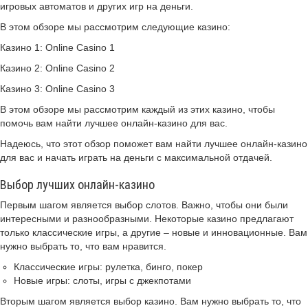
игровых автоматов и других игр на деньги.
В этом обзоре мы рассмотрим следующие казино:
Казино 1: Online Casino 1
Казино 2: Online Casino 2
Казино 3: Online Casino 3
В этом обзоре мы рассмотрим каждый из этих казино, чтобы
помочь вам найти лучшее онлайн-казино для вас.
Надеюсь, что этот обзор поможет вам найти лучшее онлайн-казино
для вас и начать играть на деньги с максимальной отдачей.
Выбор лучших онлайн-казино
Первым шагом является выбор слотов. Важно, чтобы они были
интересными и разнообразными. Некоторые казино предлагают
только классические игры, а другие – новые и инновационные. Вам
нужно выбрать то, что вам нравится.
Классические игры: рулетка, бинго, покер
Новые игры: слоты, игры с джекпотами
Вторым шагом является выбор казино. Вам нужно выбрать то, что