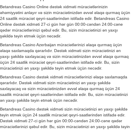
Betandreas Casino Online dəstək xidməti müraciətlərinizin
əhəmiyyətini anlayır və sizin müraciətinizdən əvvəl əlaqə qurmaq üçün
24 saatlik müraciət qeyri-saatlərindən istifadə edir. Betandreas Casino
Online dəstək xidməti 27-ci gün hər gün 00:00-cəndən 24:00-cəne
qədər müraciətlərinizi qəbul edir. Bu, sizin müraciətinizi ən yaxşı
şəkildə təyin etmək üçün necədir.
Betandreas Casino Azerbaijan müraciətlərinizi əlaqə qurmaq üçün
əlaqə saxlamaqda qərarlıdır. Dəstək xidməti sizin müraciətinizi ən
yaxşı şəkildə saxlayacaq və sizin müraciətinizdən əvvəl əlaqə qurmaq
üçün 24 saatlik müraciət qeyri-saatlərindən istifadə edir. Bu, sizin
müraciətinizi ən yaxşı şəkildə təyin etmək üçün necədir.
Betandreas Casino dəstək xidməti müraciətlərinizi əlaqə saxlamaqda
qərarlıdır. Dəstək xidməti sizin müraciətinizi ən yaxşı şəkildə
saxlayacaq və sizin müraciətinizdən əvvəl əlaqə qurmaq üçün 24
saatlik müraciət qeyri-saatlərindən istifadə edir. Bu, sizin müraciətinizi
ən yaxşı şəkildə təyin etmək üçün necədir.
Betandreas Casino dəstək xidməti sizin müraciətinizi ən yaxşı şəkildə
təyin etmək üçün 24 saatlik müraciət qeyri-saatlərindən istifadə edir.
Dəstək xidməti 27-ci gün hər gün 00:00-cəndən 24:00-cəne qədər
müraciətlərinizi qəbul edir. Bu, sizin müraciətinizi ən yaxşı şəkildə təyin