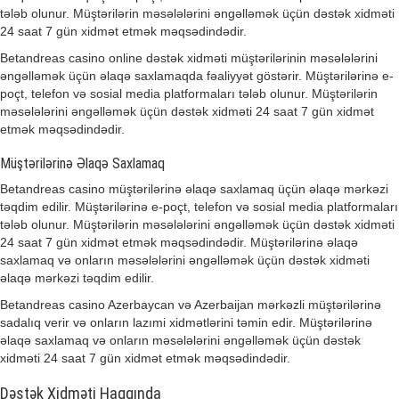
tələb olunur. Müştərilərin məsələlərini əngəlləmək üçün dəstək xidməti
24 saat 7 gün xidmət etmək məqsədindədir.
Betandreas casino online dəstək xidməti müştərilərinin məsələlərini
əngəlləmək üçün əlaqə saxlamaqda fəaliyyət göstərir. Müştərilərinə e-
poçt, telefon və sosial media platformaları tələb olunur. Müştərilərin
məsələlərini əngəlləmək üçün dəstək xidməti 24 saat 7 gün xidmət
etmək məqsədindədir.
Müştərilərinə Əlaqə Saxlamaq
Betandreas casino müştərilərinə əlaqə saxlamaq üçün əlaqə mərkəzi
təqdim edilir. Müştərilərinə e-poçt, telefon və sosial media platformaları
tələb olunur. Müştərilərin məsələlərini əngəlləmək üçün dəstək xidməti
24 saat 7 gün xidmət etmək məqsədindədir. Müştərilərinə əlaqə
saxlamaq və onların məsələlərini əngəlləmək üçün dəstək xidməti
əlaqə mərkəzi təqdim edilir.
Betandreas casino Azerbaycan və Azerbaijan mərkəzli müştərilərinə
sadalıq verir və onların lazımi xidmətlərini təmin edir. Müştərilərinə
əlaqə saxlamaq və onların məsələlərini əngəlləmək üçün dəstək
xidməti 24 saat 7 gün xidmət etmək məqsədindədir.
Dəstək Xidməti Haqqında