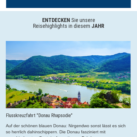
ENTDECKEN
Sie unsere
Reisehighlights in diesem
JAHR
Kreuzfahrt - Einfach mal R(h)ein-Schnuppern!
lässt es sich
Genießen Sie die spektakuläre Aussicht vom So
mit
der luxuriösen Panoramabar aus und lassen Sie 