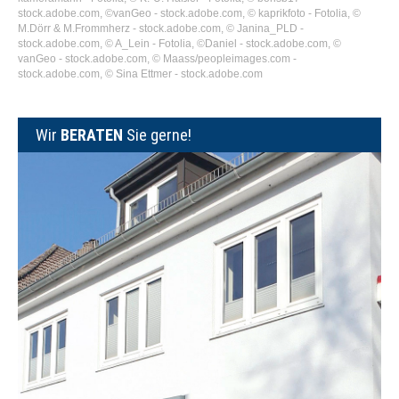
stock.adobe.com, ©vanGeo - stock.adobe.com, © kaprikfoto - Fotolia, ©
M.Dörr & M.Frommherz - stock.adobe.com, © Janina_PLD -
stock.adobe.com, © A_Lein - Fotolia, ©Daniel - stock.adobe.com, ©
vanGeo - stock.adobe.com, © Maass/peopleimages.com -
stock.adobe.com, © Sina Ettmer - stock.adobe.com
Wir
BERATEN
Sie gerne!