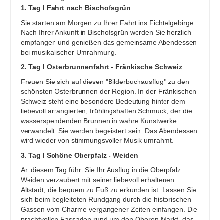
1. Tag I Fahrt nach Bischofsgrün
Sie starten am Morgen zu Ihrer Fahrt ins Fichtelgebirge.
Nach Ihrer Ankunft in Bischofsgrün werden Sie herzlich
empfangen und genießen das gemeinsame Abendessen
bei musikalischer Umrahmung.
2. Tag I Osterbrunnenfahrt - Fränkische Schweiz
Freuen Sie sich auf diesen "Bilderbuchausflug" zu den
schönsten Osterbrunnen der Region. In der Fränkischen
Schweiz steht eine besondere Bedeutung hinter dem
liebevoll arrangierten, frühlingshaften Schmuck, der die
wasserspendenden Brunnen in wahre Kunstwerke
verwandelt. Sie werden begeistert sein. Das Abendessen
wird wieder von stimmungsvoller Musik umrahmt.
3. Tag I Schöne Oberpfalz - Weiden
An diesem Tag führt Sie Ihr Ausflug in die Oberpfalz.
Weiden verzaubert mit seiner liebevoll erhaltenen
Altstadt, die bequem zu Fuß zu erkunden ist. Lassen Sie
sich beim begleiteten Rundgang durch die historischen
Gassen vom Charme vergangener Zeiten einfangen. Die
prachtvollen Fassaden rund um den Oberen Markt, das