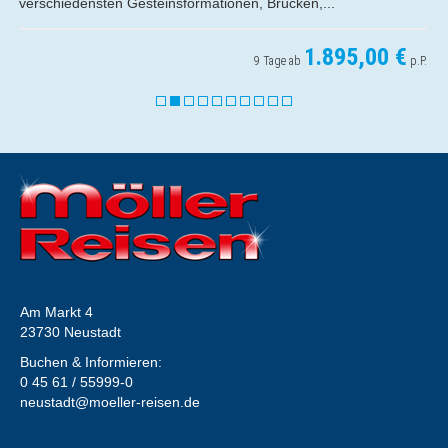
..
den Schönheiten...
895,00 €
1.
p.P.
5 Tage ab
Am Markt 4
23730 Neustadt
Buchen & Informieren:
0 45 61 / 55999-0
neustadt@moeller-reisen.de