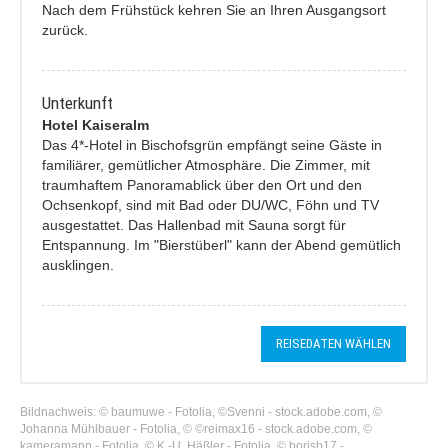
Nach dem Frühstück kehren Sie an Ihren Ausgangsort
zurück.
Unterkunft
Hotel Kaiseralm
Das 4*-Hotel in Bischofsgrün empfängt seine Gäste in
familiärer, gemütlicher Atmosphäre. Die Zimmer, mit
traumhaftem Panoramablick über den Ort und den
Ochsenkopf, sind mit Bad oder DU/WC, Föhn und TV
ausgestattet. Das Hallenbad mit Sauna sorgt für
Entspannung. Im "Bierstüberl" kann der Abend gemütlich
ausklingen.
REISEDATEN WÄHLEN
Bildnachweis: © baumuwe - Fotolia, ©Svenni - stock.adobe.com, ©
Johanna Mühlbauer - Fotolia, © ©reimax16 - stock.adobe.com, ©
kameramann - Fotolia, © K.-U. Häßler - Fotolia, © borisb17 -