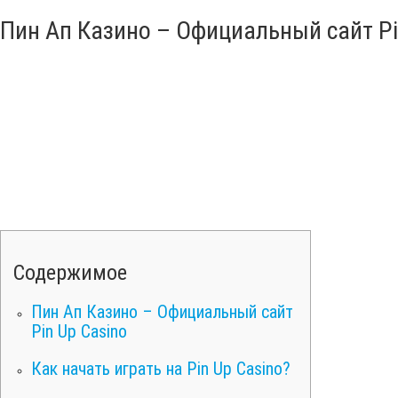
Пин Ап Казино – Официальный сайт Pin
Содержимое
Пин Ап Казино – Официальный сайт
Pin Up Casino
Как начать играть на Pin Up Casino?