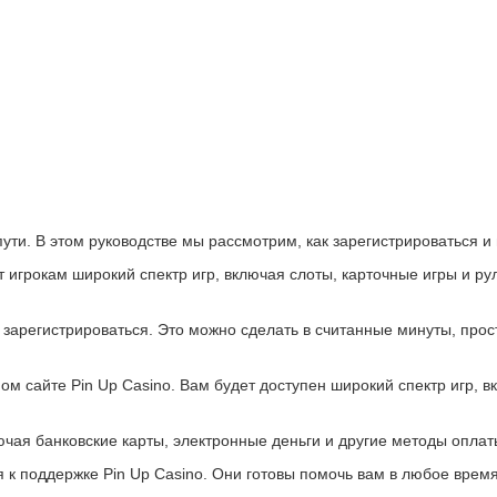
ути. В этом руководстве мы рассмотрим, как зарегистрироваться и 
т игрокам широкий спектр игр, включая слоты, карточные игры и ру
 зарегистрироваться. Это можно сделать в считанные минуты, про
м сайте Pin Up Casino. Вам будет доступен широкий спектр игр, вк
лючая банковские карты, электронные деньги и другие методы опла
 к поддержке Pin Up Casino. Они готовы помочь вам в любое время