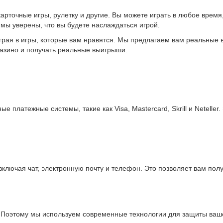
карточные игры, рулетку и другие. Вы можете играть в любое врем
 мы уверены, что вы будете наслаждаться игрой.
рая в игры, которые вам нравятся. Мы предлагаем вам реальные в
 казино и получать реальные выигрыши.
 платежные системы, такие как Visa, Mastercard, Skrill и Netelle
включая чат, электронную почту и телефон. Это позволяет вам пол
в. Поэтому мы используем современные технологии для защиты ва