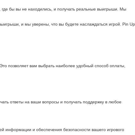
я, где бы вы не находились, и получать реальные выигрыши. Мы
ыигрыши, и мы уверены, что вы будете наслаждаться игрой. Pin Up
r. Это позволяет вам выбрать наиболее удобный способ оплаты,
учать ответы на ваши вопросы и получать поддержку в любое
шей информации и обеспечения безопасности вашего игрового