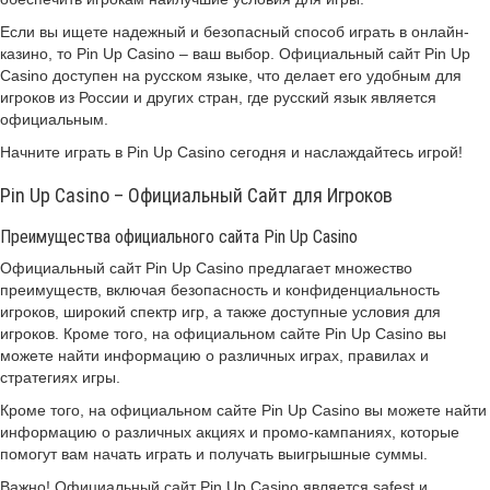
Если вы ищете надежный и безопасный способ играть в онлайн-
казино, то Pin Up Casino – ваш выбор. Официальный сайт Pin Up
Casino доступен на русском языке, что делает его удобным для
игроков из России и других стран, где русский язык является
официальным.
Начните играть в Pin Up Casino сегодня и наслаждайтесь игрой!
Pin Up Casino – Официальный Сайт для Игроков
Преимущества официального сайта Pin Up Casino
Официальный сайт Pin Up Casino предлагает множество
преимуществ, включая безопасность и конфиденциальность
игроков, широкий спектр игр, а также доступные условия для
игроков. Кроме того, на официальном сайте Pin Up Casino вы
можете найти информацию о различных играх, правилах и
стратегиях игры.
Кроме того, на официальном сайте Pin Up Casino вы можете найти
информацию о различных акциях и промо-кампаниях, которые
помогут вам начать играть и получать выигрышные суммы.
Важно! Официальный сайт Pin Up Casino является safest и