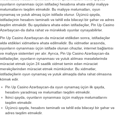
oyunların oynanması üçün istifadəçi hesabına əhatə etdiyi maliyyə
məlumatlarını təqdim etməkdir. Bu maliyyə məlumatları, oyun
oynamaq və yutuk almaq üçün istifadə olunur. Üçüncü qayda,
istifadəçinin hesabını təminatlı və təhlil edə biləcəyi bir şəhər və adres
təqdim etməkdir. Bu qaydalara əhatə edən istifadəçilər, Pin Up Casino
Azərbaycan-da daha rahat və mürəkkəb oyunlar oynayabilirlər.
Pin Up Casino Azərbaycan-da müraciət etdikdən sonra, istifadəçilər
əldə etdikləri xidmətlərə əhatə edilməlidir. Bu xidmətlər arasında,
oyunların oynanması üçün istifadə olunan cihazlar, internet bağlantısı
və maliyyə sistemləri yer alır. Ayrıca, Pin Up Casino Azərbaycan-da
istifadəçilər, oyunların oynanması və yutuk alılması məsələlərində
müraciət etmək üçün 24 saatlik xidmət təmin edən müraciət
merəkçilərindən müraciət etmək mümkündur. Bu xidmətlər,
istifadəçilərin oyun oynamaq və yutuk almaqda daha rahat olmasına
kömək edir.
Pin Up Casino Azərbaycan-da oyun oynamaq üçün ilk qayda,
hesabını yaradmaq və məlumatları təqdim etməkdir.
İkinci qayda, oyunların oynanması üçün maliyyə məlumatlarını
təqdim etməkdir.
Üçüncü qayda, hesabını təminatlı və təhlil edə biləcəyi bir şəhər və
adres təqdim etməkdir.