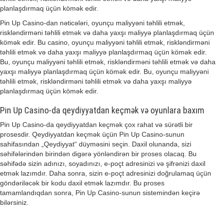
planlaşdırmaq üçün kömək edir.
Pin Up Casino-dan nəticələri, oyunçu maliyyəni təhlili etmək,
riskləndirməni təhlili etmək və daha yaxşı maliyyə planlaşdırmaq üçün
kömək edir. Bu casino, oyunçu maliyyəni təhlili etmək, riskləndirməni
təhlili etmək və daha yaxşı maliyyə planlaşdırmaq üçün kömək edir.
Bu, oyunçu maliyyəni təhlili etmək, riskləndirməni təhlili etmək və daha
yaxşı maliyyə planlaşdırmaq üçün kömək edir. Bu, oyunçu maliyyəni
təhlili etmək, riskləndirməni təhlili etmək və daha yaxşı maliyyə
planlaşdırmaq üçün kömək edir.
Pin Up Casino-da qeydiyyatdan keçmək və oyunlara baxım
Pin Up Casino-da qeydiyyatdan keçmək çox rahat və sürətli bir
prosesdir. Qeydiyyatdan keçmək üçün Pin Up Casino-sunun
sahifasından „Qeydiyyat“ düyməsini seçin. Daxil olunanda, sizi
səhifələrindən birindən digərə yönləndirən bir proses olacaq. Bu
səhifədə sizin adınızı, soyadınızı, e-poçt adresinizi və şifrənizi daxil
etmək lazımdır. Daha sonra, sizin e-poçt adresinizi doğrulamaq üçün
göndəriləcək bir kodu daxil etmək lazımdır. Bu proses
tamamlandıqdan sonra, Pin Up Casino-sunun sistemindən keçirə
bilərsiniz.