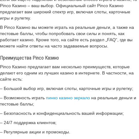
Pinco Казино – ваш выбор. Официальный сайт Pinco Казино
предлагает вам широкий спектр игр, включая слоты, карточные
игры и рулетку.
В Pinco Казино вы можете играть на реальные деньги, а также на
тестовые баллы, чтобы попробовать свои силы и понять, как
работает казино. Кроме того, на сайте есть раздел „FAQ“, где вы
можете найти ответы на часто задаваемые вопросы.
Преимущества Pinco Казино
Pinco Казино предлагает вам несколько преимуществ, которые
делают его одним из лучших казино в интернете. В частности, на
сайте есть:
– Большой выбор игр, включая слоты, карточные игры и рулетку;
– Возможность играть
пинко казино зеркало
на реальные деньги и
тестовые баллы;
– Безопасность и конфиденциальность вашей информации;
– 24/7 поддержка клиентов;
– Регулярные акции и промокоды.