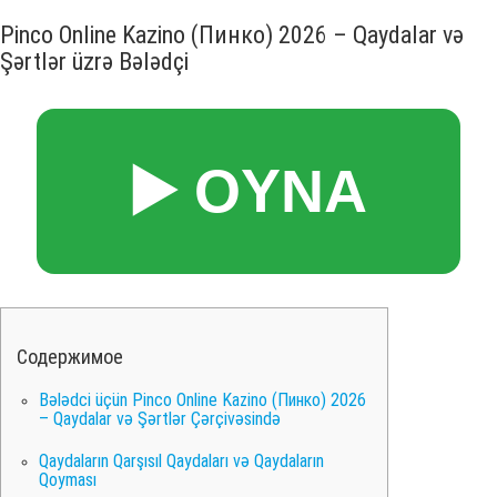
Pinco Online Kazino (Пинко) 2026 – Qaydalar və
Şərtlər üzrə Bələdçi
▶️ OYNA
Содержимое
Bələdci üçün Pinco Online Kazino (Пинко) 2026
– Qaydalar və Şərtlər Çərçivəsində
Qaydaların Qarşısıl Qaydaları və Qaydaların
Qoyması