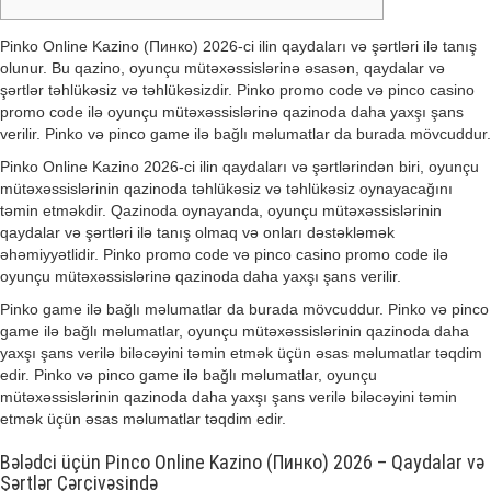
Pinko Online Kazino (Пинко) 2026-ci ilin qaydaları və şərtləri ilə tanış
olunur. Bu qazino, oyunçu mütəxəssislərinə əsasən, qaydalar və
şərtlər təhlükəsiz və təhlükəsizdir. Pinko promo code və pinco casino
promo code ilə oyunçu mütəxəssislərinə qazinoda daha yaxşı şans
verilir. Pinko və pinco game ilə bağlı məlumatlar da burada mövcuddur.
Pinko Online Kazino 2026-ci ilin qaydaları və şərtlərindən biri, oyunçu
mütəxəssislərinin qazinoda təhlükəsiz və təhlükəsiz oynayacağını
təmin etməkdir. Qazinoda oynayanda, oyunçu mütəxəssislərinin
qaydalar və şərtləri ilə tanış olmaq və onları dəstəkləmək
əhəmiyyətlidir. Pinko promo code və pinco casino promo code ilə
oyunçu mütəxəssislərinə qazinoda daha yaxşı şans verilir.
Pinko game ilə bağlı məlumatlar da burada mövcuddur. Pinko və pinco
game ilə bağlı məlumatlar, oyunçu mütəxəssislərinin qazinoda daha
yaxşı şans verilə biləcəyini təmin etmək üçün əsas məlumatlar təqdim
edir. Pinko və pinco game ilə bağlı məlumatlar, oyunçu
mütəxəssislərinin qazinoda daha yaxşı şans verilə biləcəyini təmin
etmək üçün əsas məlumatlar təqdim edir.
Bələdci üçün Pinco Online Kazino (Пинко) 2026 – Qaydalar və
Şərtlər Çərçivəsində