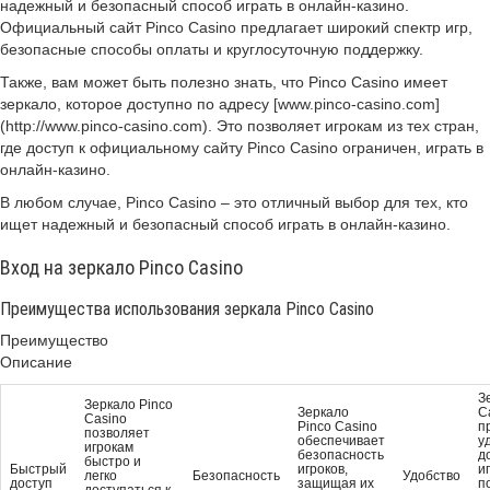
надежный и безопасный способ играть в онлайн-казино.
Официальный сайт Pinco Casino предлагает широкий спектр игр,
безопасные способы оплаты и круглосуточную поддержку.
Также, вам может быть полезно знать, что Pinco Casino имеет
зеркало, которое доступно по адресу [www.pinco-casino.com]
(http://www.pinco-casino.com). Это позволяет игрокам из тех стран,
где доступ к официальному сайту Pinco Casino ограничен, играть в
онлайн-казино.
В любом случае, Pinco Casino – это отличный выбор для тех, кто
ищет надежный и безопасный способ играть в онлайн-казино.
Вход на зеркало Pinco Casino
Преимущества использования зеркала Pinco Casino
Преимущество
Описание
З
Зеркало Pinco
Зеркало
C
Casino
Pinco Casino
п
позволяет
обеспечивает
у
игрокам
безопасность
д
быстро и
Быстрый
игроков,
и
легко
Безопасность
Удобство
доступ
защищая их
п