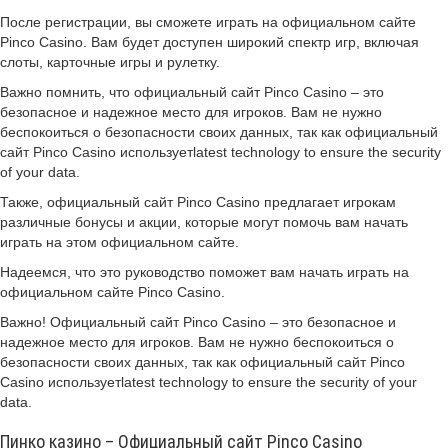
После регистрации, вы сможете играть на официальном сайте
Pinco Casino. Вам будет доступен широкий спектр игр, включая
слоты, карточные игры и рулетку.
Важно помнить, что официальный сайт Pinco Casino – это
безопасное и надежное место для игроков. Вам не нужно
беспокоиться о безопасности своих данных, так как официальный
сайт Pinco Casino используетlatest technology to ensure the security
of your data.
Также, официальный сайт Pinco Casino предлагает игрокам
различные бонусы и акции, которые могут помочь вам начать
играть на этом официальном сайте.
Надеемся, что это руководство поможет вам начать играть на
официальном сайте Pinco Casino.
Важно! Официальный сайт Pinco Casino – это безопасное и
надежное место для игроков. Вам не нужно беспокоиться о
безопасности своих данных, так как официальный сайт Pinco
Casino используетlatest technology to ensure the security of your
data.
Пинко казино – Официальный сайт Pinco Casino