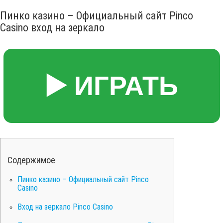
Пинко казино – Официальный сайт Pinco
Casino вход на зеркало
▶️ ИГРАТЬ
Содержимое
Пинко казино – Официальный сайт Pinco
Casino
Вход на зеркало Pinco Casino