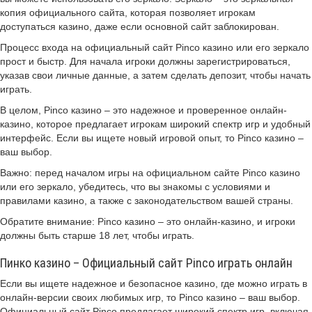
копия официального сайта, которая позволяет игрокам
доступаться казино, даже если основной сайт заблокирован.
Процесс входа на официальный сайт Pinco казино или его зеркало
прост и быстр. Для начала игроки должны зарегистрироваться,
указав свои личные данные, а затем сделать депозит, чтобы начать
играть.
В целом, Pinco казино – это надежное и проверенное онлайн-
казино, которое предлагает игрокам широкий спектр игр и удобный
интерфейс. Если вы ищете новый игровой опыт, то Pinco казино –
ваш выбор.
Важно: перед началом игры на официальном сайте Pinco казино
или его зеркало, убедитесь, что вы знакомы с условиями и
правилами казино, а также с законодательством вашей страны.
Обратите внимание: Pinco казино – это онлайн-казино, и игроки
должны быть старше 18 лет, чтобы играть.
Пинко казино – Официальный сайт Pinco играть онлайн
Если вы ищете надежное и безопасное казино, где можно играть в
онлайн-версии своих любимых игр, то Pinco казино – ваш выбор.
Официальный сайт Pinco предлагает широкий спектр игр, включая