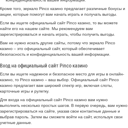
Кроме того, зеркало Pinco казино предлагает различные бонусы и
акции, которые помогут вам начать играть и получать выгоды.
Если вы ищете официальный сайт Pinco казино, то вы можете
найти его на нашем сайте. Мы рекомендуем вам
зарегистрироваться и начать играть, чтобы получить выгоды.
Вам не нужно искать другие сайты, потому что зеркало Pinco
казино – это официальный сайт, который обеспечивает
безопасность и конфиденциальность вашей информации.
Вход на официальный сайт Pinco казино
Если вы ищете надежное и безопасное место для игры в онлайн-
казино, то Pinco казино – ваш выбор. Официальный сайт Pinco
казино предлагает вам широкий спектр игр, включая слоты,
карточные игры и рулетку.
Для входа на официальный сайт Pinco казино вам нужно
выполнить несколько простых шагов. В первую очередь, вам нужно
зарегистрироваться на сайте, указав свои контактные данные и
выбрав пароль. Затем вы сможете войти на сайт, используя свои
учетные данные.