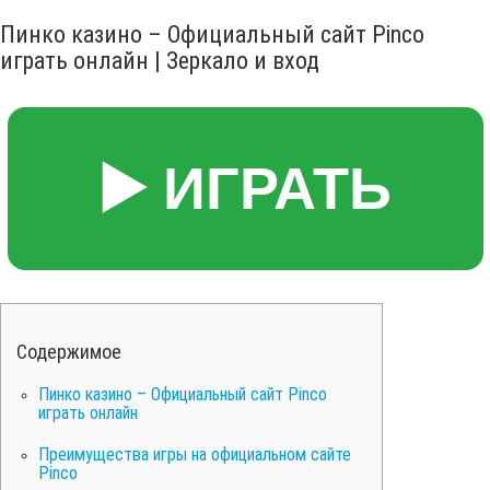
Пинко казино – Официальный сайт Pinco
играть онлайн | Зеркало и вход
▶️ ИГРАТЬ
Содержимое
Пинко казино – Официальный сайт Pinco
играть онлайн
Преимущества игры на официальном сайте
Pinco