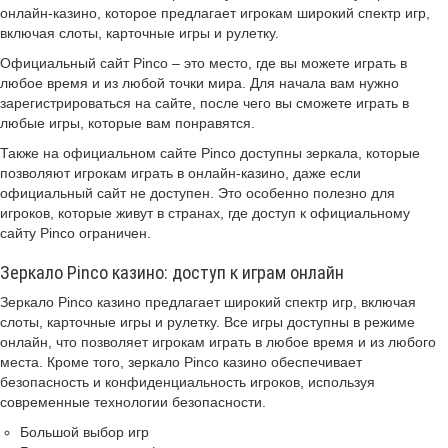
онлайн-казино, которое предлагает игрокам широкий спектр игр,
включая слоты, карточные игры и рулетку.
Официальный сайт Pinco – это место, где вы можете играть в
любое время и из любой точки мира. Для начала вам нужно
зарегистрироваться на сайте, после чего вы сможете играть в
любые игры, которые вам понравятся.
Также на официальном сайте Pinco доступны зеркала, которые
позволяют игрокам играть в онлайн-казино, даже если
официальный сайт не доступен. Это особенно полезно для
игроков, которые живут в странах, где доступ к официальному
сайту Pinco ограничен.
Зеркало Pinco казино: доступ к играм онлайн
Зеркало Pinco казино предлагает широкий спектр игр, включая
слоты, карточные игры и рулетку. Все игры доступны в режиме
онлайн, что позволяет игрокам играть в любое время и из любого
места. Кроме того, зеркало Pinco казино обеспечивает
безопасность и конфиденциальность игроков, используя
современные технологии безопасности.
Большой выбор игр