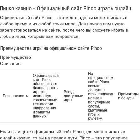
Пинко казино – Официальный сайт Pinco играть онлайн
Официальный сайт Pinco – это место, где вы можете играть в
любое время и из любой точки мира. Для начала вам нужно
зарегистрироваться на сайте, после чего вы сможете играть в
любые игры, которые вам понравятся.
Преимущества игры на официальном сайте Pinco
Преимущество
Описание
На
Официальный
официальном
сайт Pinco
сайте Pinco
обеспечивает
всегда
безопасность
доступны
игроков,
Всегда
игры, включая
Промокоды
Безопасность
используя
доступные
новые и
и бонусы
современные
игры
популярные
технологии
слоты,
шифрования
карточные
и защиты
игры и
данных.
рулетку.
Если вы ищете официальный сайт Pinco, где можно играть в
онлайн-казино, то вы на правом пути. Pinco – это популярное