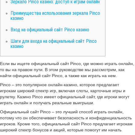
Зеркало Pinco казино: доступ к играм онлайн
Преимущества использования зеркала Pinco
казино
Вход на официальный сайт Pinco казино
Шаги для входа на официальный сайт Pinco
казино
Если вы ищете официальный сайт Pinco, где можно играть онлайн,
то вы на правом пути. В этом руководстве мы рассмотрим, как
найти официальный сайт Pinco, а также как играть на нем.
Pinco – это популярное онлайн-казино, которое предлагает
игрокам широкий спектр игр, включая слоты, карточные игры и
рулетку. Казино Pinco имеет официальный сайт, где игроки могут
играть онлайн и получать реальные выигрыши.
Официальный сайт Pinco – это лучший способ играть онлайн,
потому что он обеспечивает безопасность и конфиденциальность
игроков. Кроме того, официальный сайт Pinco предлагает игрокам
широкий спектр бонусов и акций, которые помогут им начать