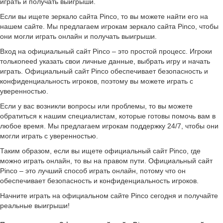
играть и получать выигрыши.
Если вы ищете зеркало сайта Pinco, то вы можете найти его на
нашем сайте. Мы предлагаем игрокам зеркало сайта Pinco, чтобы
они могли играть онлайн и получать выигрыши.
Вход на официальный сайт Pinco – это простой процесс. Игроки
толькоneed указать свои личные данные, выбрать игру и начать
играть. Официальный сайт Pinco обеспечивает безопасность и
конфиденциальность игроков, поэтому вы можете играть с
уверенностью.
Если у вас возникли вопросы или проблемы, то вы можете
обратиться к нашим специалистам, которые готовы помочь вам в
любое время. Мы предлагаем игрокам поддержку 24/7, чтобы они
могли играть с уверенностью.
Таким образом, если вы ищете официальный сайт Pinco, где
можно играть онлайн, то вы на правом пути. Официальный сайт
Pinco – это лучший способ играть онлайн, потому что он
обеспечивает безопасность и конфиденциальность игроков.
Начните играть на официальном сайте Pinco сегодня и получайте
реальные выигрыши!