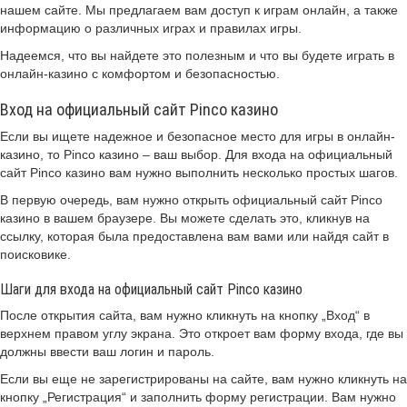
нашем сайте. Мы предлагаем вам доступ к играм онлайн, а также
информацию о различных играх и правилах игры.
Надеемся, что вы найдете это полезным и что вы будете играть в
онлайн-казино с комфортом и безопасностью.
Вход на официальный сайт Pinco казино
Если вы ищете надежное и безопасное место для игры в онлайн-
казино, то Pinco казино – ваш выбор. Для входа на официальный
сайт Pinco казино вам нужно выполнить несколько простых шагов.
В первую очередь, вам нужно открыть официальный сайт Pinco
казино в вашем браузере. Вы можете сделать это, кликнув на
ссылку, которая была предоставлена вам вами или найдя сайт в
поисковике.
Шаги для входа на официальный сайт Pinco казино
После открытия сайта, вам нужно кликнуть на кнопку „Вход“ в
верхнем правом углу экрана. Это откроет вам форму входа, где вы
должны ввести ваш логин и пароль.
Если вы еще не зарегистрированы на сайте, вам нужно кликнуть на
кнопку „Регистрация“ и заполнить форму регистрации. Вам нужно