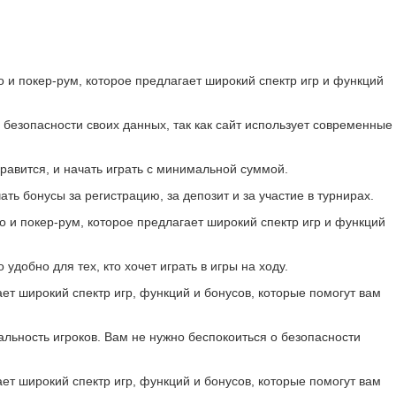
 и покер-рум, которое предлагает широкий спектр игр и функций
безопасности своих данных, так как сайт использует современные
нравится, и начать играть с минимальной суммой.
ь бонусы за регистрацию, за депозит и за участие в турнирах.
о и покер-рум, которое предлагает широкий спектр игр и функций
добно для тех, кто хочет играть в игры на ходу.
ает широкий спектр игр, функций и бонусов, которые помогут вам
альность игроков. Вам не нужно беспокоиться о безопасности
ает широкий спектр игр, функций и бонусов, которые помогут вам