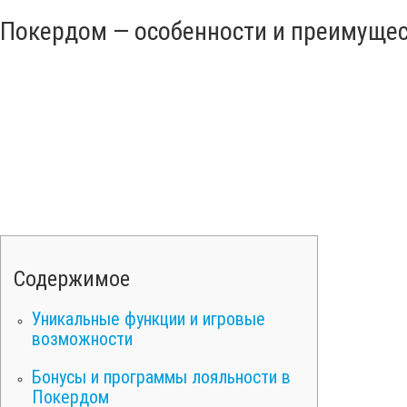
Покердом — особенности и преимущес
Содержимое
Уникальные функции и игровые
возможности
Бонусы и программы лояльности в
Покердом