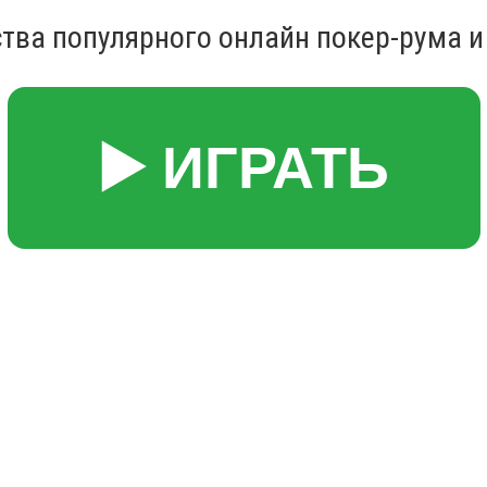
тва популярного онлайн покер-рума и
▶️ ИГРАТЬ