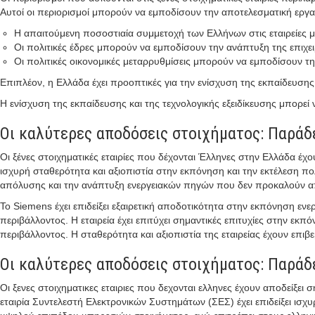
Αυτοί οι περιορισμοί μπορούν να εμποδίσουν την αποτελεσματική εργασ
Η απαιτούμενη ποσοστιαία συμμετοχή των Ελλήνων στις εταιρείες μ
Οι πολιτικές έδρες μπορούν να εμποδίσουν την ανάπτυξη της επιχει
Οι πολιτικές οικονομικές μεταρρυθμίσεις μπορούν να εμποδίσουν τη
Επιπλέον, η Ελλάδα έχει προοπτικές για την ενίσχυση της εκπαίδευσης 
Η ενίσχυση της εκπαίδευσης και της τεχνολογικής εξειδίκευσης μπορεί 
Οι καλύτερες αποδόσεις στοιχήματος: Παράδ
Οι ξένες στοιχηματικές εταιρίες που δέχονται Έλληνες στην Ελλάδα έχου
ισχυρή σταθερότητα και αξιοπιστία στην εκπόνηση και την εκτέλεση πο
απόλυσης και την ανάπτυξη ενεργειακών πηγών που δεν προκαλούν α
Το Siemens έχει επιδείξει εξαιρετική αποδοτικότητα στην εκπόνηση ε
περιβάλλοντος. Η εταιρεία έχει επιτύχει σημαντικές επιτυχίες στην 
περιβάλλοντος. Η σταθερότητα και αξιοπιστία της εταιρείας έχουν επ
Οι καλύτερες αποδόσεις στοιχήματος: Παράδε
Οι ξενες στοιχηματικες εταιριες που δεχονται ελληνες έχουν αποδείξει
εταιρία Συντελεστή Ελεκτρονικών Συστημάτων (ΣΕΣ) έχει επιδείξει ισχ