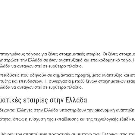
ιτυχημένους τοίχους για ξένες στοιχηματικές εταιρίες. Οι ξένες στοιχη
ορχηστρώσει την Ελλάδα σε έναν αναπτυξιακό και εποικοδομητικό τοίχο.
λάδα να ανταγωνιστεί σε ευρύτερο πλαίσιο.
ε επενδύσεις που οδηγούν σε σημαντικές προgrάμματα ανάπτυξης και ε
υξης και επενδύσεων. Η συνεργασία μεταξύ ξένων στοιχηματικών εταιρ
λάδα να ανταγωνιστεί σε ευρύτερο πλαίσιο.
ματικές εταιρίες στην Ελλάδα
 δέχονται Έλληνες στην Ελλάδα υποστηρίζουν την οικονομική ανάπτυξη 
τητα, όπως η ενίσχυση της εκπαίδευσης και της τεχνολογικής εξειδίκευ
μβάνουν την απαιτούμενη ποσοστιαία συμμετοχή των Ελλήνων στις εταιρεί