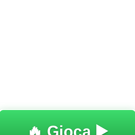
🔥 Gioca ▶️