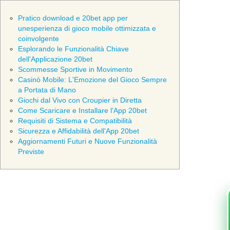
Pratico download e 20bet app per
unesperienza di gioco mobile ottimizzata e
coinvolgente
Esplorando le Funzionalità Chiave
dell'Applicazione 20bet
Scommesse Sportive in Movimento
Casinò Mobile: L'Emozione del Gioco Sempre
a Portata di Mano
Giochi dal Vivo con Croupier in Diretta
Come Scaricare e Installare l'App 20bet
Requisiti di Sistema e Compatibilità
Sicurezza e Affidabilità dell'App 20bet
Aggiornamenti Futuri e Nuove Funzionalità
Previste