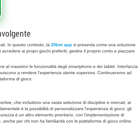
nvolgente
ati. In questo contesto, la
20bet app
si presenta come una soluzione
accedere ai propri giochi preferiti, gestire il proprio conto e piazzare
e al massimo le funzionalità degli smartphone e dei tablet. Interfaccia
tribuiscono a rendere l'esperienza utente superiore. Continueremo ad
ttaforma di gioco.
rtive, che includono una vasta selezione di discipline e mercati, ai
amentale è la possibilità di personalizzare l'esperienza di gioco: gli
curezza è un altro elemento prioritario, con l'implementazione di
re, anche per chi non ha familiarità con le piattaforme di gioco online.