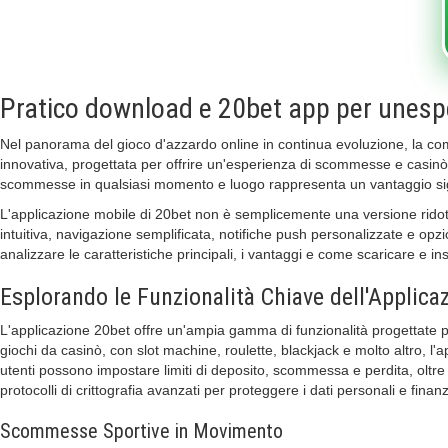
Pratico download e 20bet app per unespe
Nel panorama del gioco d'azzardo online in continua evoluzione, la comod
innovativa, progettata per offrire un'esperienza di scommesse e casinò flu
scommesse in qualsiasi momento e luogo rappresenta un vantaggio signi
L'applicazione mobile di 20bet non è semplicemente una versione ridotta
intuitiva, navigazione semplificata, notifiche push personalizzate e o
analizzare le caratteristiche principali, i vantaggi e come scaricare e in
Esplorando le Funzionalità Chiave dell'Applica
L'applicazione 20bet offre un'ampia gamma di funzionalità progettate pe
giochi da casinò, con slot machine, roulette, blackjack e molto altro, l'
utenti possono impostare limiti di deposito, scommessa e perdita, oltre 
protocolli di crittografia avanzati per proteggere i dati personali e finan
Scommesse Sportive in Movimento