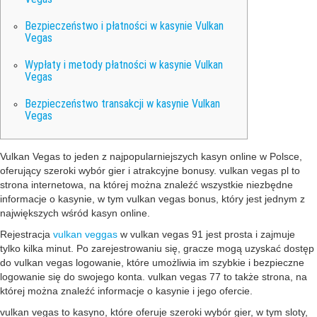
Bezpieczeństwo i płatności w kasynie Vulkan
Vegas
Wypłaty i metody płatności w kasynie Vulkan
Vegas
Bezpieczeństwo transakcji w kasynie Vulkan
Vegas
Vulkan Vegas to jeden z najpopularniejszych kasyn online w Polsce,
oferujący szeroki wybór gier i atrakcyjne bonusy. vulkan vegas pl to
strona internetowa, na której można znaleźć wszystkie niezbędne
informacje o kasynie, w tym vulkan vegas bonus, który jest jednym z
największych wśród kasyn online.
Rejestracja
vulkan veggas
w vulkan vegas 91 jest prosta i zajmuje
tylko kilka minut. Po zarejestrowaniu się, gracze mogą uzyskać dostęp
do vulkan vegas logowanie, które umożliwia im szybkie i bezpieczne
logowanie się do swojego konta. vulkan vegas 77 to także strona, na
której można znaleźć informacje o kasynie i jego ofercie.
vulkan vegas to kasyno, które oferuje szeroki wybór gier, w tym sloty,