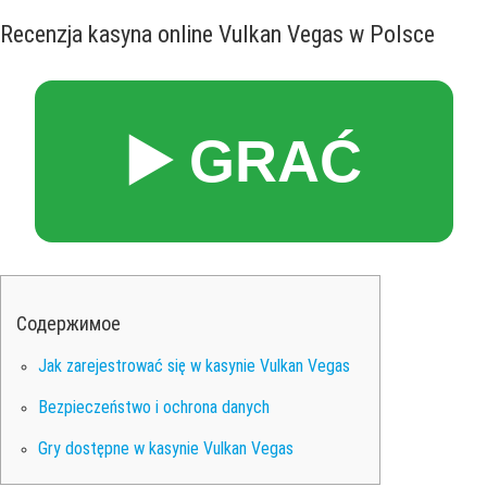
Recenzja kasyna online Vulkan Vegas w Polsce
▶️ GRAĆ
Содержимое
Jak zarejestrować się w kasynie Vulkan Vegas
Bezpieczeństwo i ochrona danych
Gry dostępne w kasynie Vulkan Vegas