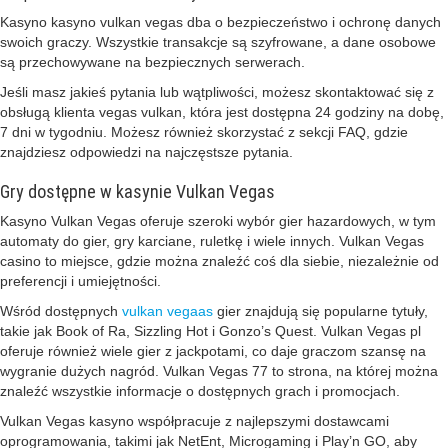
Kasyno kasyno vulkan vegas dba o bezpieczeństwo i ochronę danych
swoich graczy. Wszystkie transakcje są szyfrowane, a dane osobowe
są przechowywane na bezpiecznych serwerach.
Jeśli masz jakieś pytania lub wątpliwości, możesz skontaktować się z
obsługą klienta vegas vulkan, która jest dostępna 24 godziny na dobę,
7 dni w tygodniu. Możesz również skorzystać z sekcji FAQ, gdzie
znajdziesz odpowiedzi na najczęstsze pytania.
Gry dostępne w kasynie Vulkan Vegas
Kasyno Vulkan Vegas oferuje szeroki wybór gier hazardowych, w tym
automaty do gier, gry karciane, ruletkę i wiele innych. Vulkan Vegas
casino to miejsce, gdzie można znaleźć coś dla siebie, niezależnie od
preferencji i umiejętności.
Wśród dostępnych
vulkan vegaas
gier znajdują się popularne tytuły,
takie jak Book of Ra, Sizzling Hot i Gonzo’s Quest. Vulkan Vegas pl
oferuje również wiele gier z jackpotami, co daje graczom szansę na
wygranie dużych nagród. Vulkan Vegas 77 to strona, na której można
znaleźć wszystkie informacje o dostępnych grach i promocjach.
Vulkan Vegas kasyno współpracuje z najlepszymi dostawcami
oprogramowania, takimi jak NetEnt, Microgaming i Play’n GO, aby