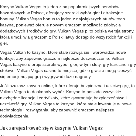
Kasyno Vulkan Vegas to jeden z najpopularniejszych serwisów
hazardowych w Polsce, oferujący szeroki wybór gier i atrakcyjne
bonusy. Vulkan Vegas bonus to jeden z największych atutów tego
kasyna, ponieważ oferuje nowym graczom możliwość zdobycia
dodatkowych środków do gry. Vulkan Vegas pl to polska wersja strony,
która umożliwia graczom z Polski łatwy dostęp do wszystkich funkcji i
gier.
Vegas Vulkan to kasyno, które stale rozwija się i wprowadza nowe
funkcje, aby zapewnić graczom najlepsze doświadczenie. Vulkan
Vegas kasyno oferuje szeroki wybór gier, w tym sloty, gry karciane i gry
stołowe. Vulkan Vegas casino to miejsce, gdzie gracze mogą cieszyć
się emocjonującą grą i wygrywać duże nagrody.
Jeśli szukasz kasyna online, które oferuje bezpieczną i uczciwą grę, to
Vulkan Vegas to doskonały wybór. Kasyno to posiada wszystkie
niezbędne licencje i certyfikaty, które gwarantują bezpieczeństwo i
uczciwość gry. Vulkan Vegas to kasyno, które stale inwestuje w nowe
technologie i rozwiązania, aby zapewnić graczom najlepsze
doświadczenie.
Jak zarejestrować się w kasynie Vulkan Vegas