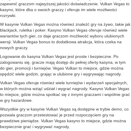
zapewnić graczom najwyższej jakości doświadczenie. Vulkan Vegas to
kasyno, które dba o swoich graczy i oferuje im wiele możliwości
rozrywki.
W kasynie Vulkan Vegas można również znaleźć gry na żywo, takie jak
blackjack, ruletka i poker. Kasyno Vulkan Vegas oferuje również wiele
wariantów tych gier, co daje graczom możliwość wyboru ulubionych
wersji. Vulkan Vegas bonus to dodatkowa atrakcja, która czeka na
nowych graczy.
Logowanie do kasyna Vulkan Vegas jest proste i bezpieczne. Po
zalogowaniu się, gracze mają dostęp do pełnej oferty kasyna, w tym
do gier, promocji i turniejów. Vegas Vulkan to miejsce, gdzie można
spędzić wiele godzin, grając w ulubione gry i wygrywając nagrody.
Vulkan Vegas oferuje również wiele turniejów i wydarzeń specjalnych,
w których można wziąć udział i wygrać nagrody. Kasyno Vulkan Vegas
to miejsce, gdzie można spotkać się z innymi graczami i wspólnie grać
w gry hazardowe.
Wszystkie gry w kasynie Vulkan Vegas są dostępne w trybie demo, co
pozwala graczom przetestować je przed rozpoczęciem gry na
prawdziwe pieniądze. Vulkan Vegas kasyno to miejsce, gdzie można
bezpiecznie grać i wygrywać nagrody.