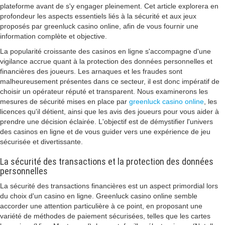
plateforme avant de s'y engager pleinement. Cet article explorera en
profondeur les aspects essentiels liés à la sécurité et aux jeux
proposés par greenluck casino online, afin de vous fournir une
information complète et objective.
La popularité croissante des casinos en ligne s'accompagne d'une
vigilance accrue quant à la protection des données personnelles et
financières des joueurs. Les arnaques et les fraudes sont
malheureusement présentes dans ce secteur, il est donc impératif de
choisir un opérateur réputé et transparent. Nous examinerons les
mesures de sécurité mises en place par
greenluck casino online
, les
licences qu'il détient, ainsi que les avis des joueurs pour vous aider à
prendre une décision éclairée. L'objectif est de démystifier l'univers
des casinos en ligne et de vous guider vers une expérience de jeu
sécurisée et divertissante.
La sécurité des transactions et la protection des données
personnelles
La sécurité des transactions financières est un aspect primordial lors
du choix d'un casino en ligne. Greenluck casino online semble
accorder une attention particulière à ce point, en proposant une
variété de méthodes de paiement sécurisées, telles que les cartes