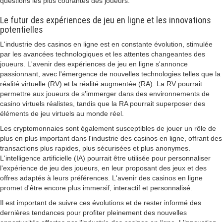
questions les plus courantes des joueurs.
Le futur des expériences de jeu en ligne et les innovations
potentielles
L'industrie des casinos en ligne est en constante évolution, stimulée
par les avancées technologiques et les attentes changeantes des
joueurs. L'avenir des expériences de jeu en ligne s'annonce
passionnant, avec l'émergence de nouvelles technologies telles que la
réalité virtuelle (RV) et la réalité augmentée (RA). La RV pourrait
permettre aux joueurs de s'immerger dans des environnements de
casino virtuels réalistes, tandis que la RA pourrait superposer des
éléments de jeu virtuels au monde réel.
Les cryptomonnaies sont également susceptibles de jouer un rôle de
plus en plus important dans l'industrie des casinos en ligne, offrant des
transactions plus rapides, plus sécurisées et plus anonymes.
L'intelligence artificielle (IA) pourrait être utilisée pour personnaliser
l'expérience de jeu des joueurs, en leur proposant des jeux et des
offres adaptés à leurs préférences. L'avenir des casinos en ligne
promet d'être encore plus immersif, interactif et personnalisé.
Il est important de suivre ces évolutions et de rester informé des
dernières tendances pour profiter pleinement des nouvelles