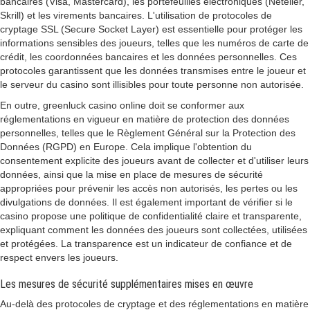
bancaires (Visa, Mastercard), les portefeuilles électroniques (Neteller,
Skrill) et les virements bancaires. L'utilisation de protocoles de
cryptage SSL (Secure Socket Layer) est essentielle pour protéger les
informations sensibles des joueurs, telles que les numéros de carte de
crédit, les coordonnées bancaires et les données personnelles. Ces
protocoles garantissent que les données transmises entre le joueur et
le serveur du casino sont illisibles pour toute personne non autorisée.
En outre, greenluck casino online doit se conformer aux
réglementations en vigueur en matière de protection des données
personnelles, telles que le Règlement Général sur la Protection des
Données (RGPD) en Europe. Cela implique l'obtention du
consentement explicite des joueurs avant de collecter et d'utiliser leurs
données, ainsi que la mise en place de mesures de sécurité
appropriées pour prévenir les accès non autorisés, les pertes ou les
divulgations de données. Il est également important de vérifier si le
casino propose une politique de confidentialité claire et transparente,
expliquant comment les données des joueurs sont collectées, utilisées
et protégées. La transparence est un indicateur de confiance et de
respect envers les joueurs.
Les mesures de sécurité supplémentaires mises en œuvre
Au-delà des protocoles de cryptage et des réglementations en matière