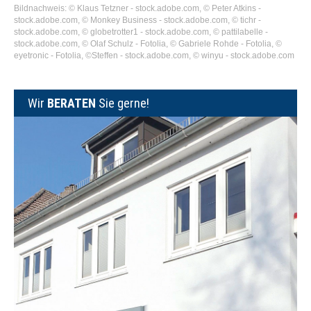
Bildnachweis: © Klaus Tetzner - stock.adobe.com, © Peter Atkins -
stock.adobe.com, © Monkey Business - stock.adobe.com, © tichr -
stock.adobe.com, © globetrotter1 - stock.adobe.com, © pattilabelle -
stock.adobe.com, © Olaf Schulz - Fotolia, © Gabriele Rohde - Fotolia, ©
eyetronic - Fotolia, ©Steffen - stock.adobe.com, © winyu - stock.adobe.com
Wir
BERATEN
Sie gerne!