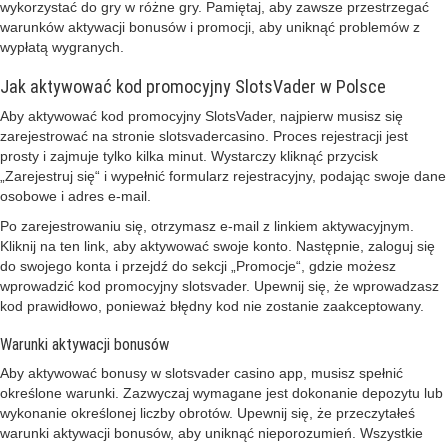
wykorzystać do gry w różne gry. Pamiętaj, aby zawsze przestrzegać
warunków aktywacji bonusów i promocji, aby uniknąć problemów z
wypłatą wygranych.
Jak aktywować kod promocyjny SlotsVader w Polsce
Aby aktywować kod promocyjny SlotsVader, najpierw musisz się
zarejestrować na stronie slotsvadercasino. Proces rejestracji jest
prosty i zajmuje tylko kilka minut. Wystarczy kliknąć przycisk
„Zarejestruj się“ i wypełnić formularz rejestracyjny, podając swoje dane
osobowe i adres e-mail.
Po zarejestrowaniu się, otrzymasz e-mail z linkiem aktywacyjnym.
Kliknij na ten link, aby aktywować swoje konto. Następnie, zaloguj się
do swojego konta i przejdź do sekcji „Promocje“, gdzie możesz
wprowadzić kod promocyjny slotsvader. Upewnij się, że wprowadzasz
kod prawidłowo, ponieważ błędny kod nie zostanie zaakceptowany.
Warunki aktywacji bonusów
Aby aktywować bonusy w slotsvader casino app, musisz spełnić
określone warunki. Zazwyczaj wymagane jest dokonanie depozytu lub
wykonanie określonej liczby obrotów. Upewnij się, że przeczytałeś
warunki aktywacji bonusów, aby uniknąć nieporozumień. Wszystkie