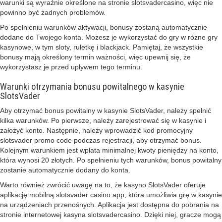
warunki są wyraźnie określone na stronie slotsvadercasino, więc nie
powinno być żadnych problemów.
Po spełnieniu warunków aktywacji, bonusy zostaną automatycznie
dodane do Twojego konta. Możesz je wykorzystać do gry w różne gry
kasynowe, w tym sloty, ruletkę i blackjack. Pamiętaj, że wszystkie
bonusy mają określony termin ważności, więc upewnij się, że
wykorzystasz je przed upływem tego terminu.
Warunki otrzymania bonusu powitalnego w kasynie
SlotsVader
Aby otrzymać bonus powitalny w kasynie SlotsVader, należy spełnić
kilka warunków. Po pierwsze, należy zarejestrować się w kasynie i
założyć konto. Następnie, należy wprowadzić kod promocyjny
slotsvader promo code podczas rejestracji, aby otrzymać bonus.
Kolejnym warunkiem jest wpłata minimalnej kwoty pieniędzy na konto,
która wynosi 20 złotych. Po spełnieniu tych warunków, bonus powitalny
zostanie automatycznie dodany do konta.
Warto również zwrócić uwagę na to, że kasyno SlotsVader oferuje
aplikację mobilną slotsvader casino app, która umożliwia grę w kasynie
na urządzeniach przenośnych. Aplikacja jest dostępna do pobrania na
stronie internetowej kasyna slotsvadercasino. Dzięki niej, gracze mogą