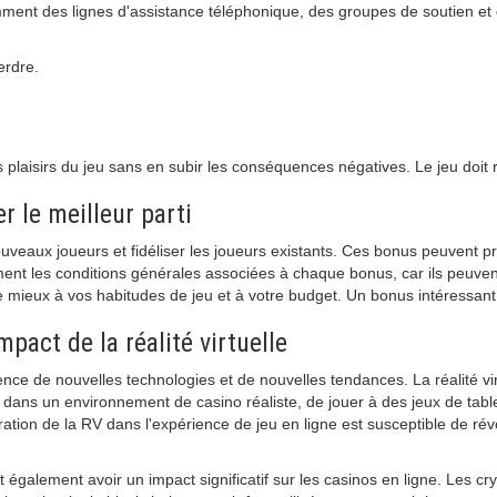
nt des lignes d'assistance téléphonique, des groupes de soutien et de
erdre.
es plaisirs du jeu sans en subir les conséquences négatives. Le jeu doi
r le meilleur parti
ouveaux joueurs et fidéliser les joueurs existants. Ces bonus peuvent
vement les conditions générales associées à chaque bonus, car ils peuven
le mieux à vos habitudes de jeu et à votre budget. Un bonus intéress
pact de la réalité virtuelle
ence de nouvelles technologies et de nouvelles tendances. La réalité vi
dans un environnement de casino réaliste, de jouer à des jeux de table
ation de la RV dans l'expérience de jeu en ligne est susceptible de révol
 également avoir un impact significatif sur les casinos en ligne. Les cr