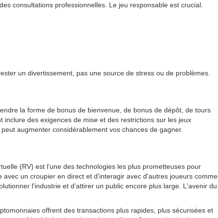
s consultations professionnelles. Le jeu responsable est crucial.
t rester un divertissement, pas une source de stress ou de problèmes.
 prendre la forme de bonus de bienvenue, de bonus de dépôt, de tours
t inclure des exigences de mise et des restrictions sur les jeux
ant peut augmenter considérablement vos chances de gagner.
rtuelle (RV) est l'une des technologies les plus prometteuses pour
 avec un croupier en direct et d'interagir avec d'autres joueurs comme
utionner l'industrie et d'attirer un public encore plus large. L'avenir du
yptomonnaies offrent des transactions plus rapides, plus sécurisées et