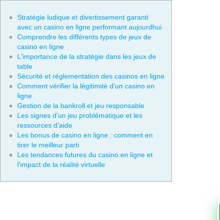
Stratégie ludique et divertissement garanti
avec un casino en ligne performant aujourdhui
Comprendre les différents types de jeux de
casino en ligne
L'importance de la stratégie dans les jeux de
table
Sécurité et réglementation des casinos en ligne
Comment vérifier la légitimité d'un casino en
ligne
Gestion de la bankroll et jeu responsable
Les signes d'un jeu problématique et les
ressources d'aide
Les bonus de casino en ligne : comment en
tirer le meilleur parti
Les tendances futures du casino en ligne et
l'impact de la réalité virtuelle