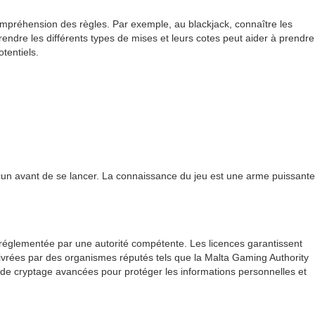
ompréhension des règles. Par exemple, au blackjack, connaître les
ndre les différents types de mises et leurs cotes peut aider à prendre
tentiels.
hacun avant de se lancer. La connaissance du jeu est une arme puissante
et réglementée par une autorité compétente. Les licences garantissent
livrées par des organismes réputés tels que la Malta Gaming Authority
e cryptage avancées pour protéger les informations personnelles et