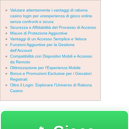
Valutare attentamente i vantaggi di rabona
casino login per unesperienza di gioco online
senza confronti e sicura
Sicurezza e Affidabilità del Processo di Accesso
Misure di Protezione Aggiuntive
Vantaggi di un Accesso Semplice e Veloce
Funzioni Aggiuntive per la Gestione
dell'Account
Compatibilità con Dispositivi Mobili e Accesso
da Remoto
Ottimizzazione per l'Esperienza Mobile
Bonus e Promozioni Esclusive per i Giocatori
Registrati
Oltre il Login: Esplorare l'Universo di Rabona
Casino